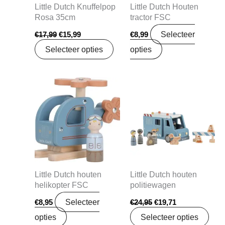
Little Dutch Knuffelpop
Little Dutch Houten
Rosa 35cm
tractor FSC
Selecteer
€
17,99
€
15,99
€
8,99
Selecteer opties
opties
Oorspronkelijke
Huidige
prijs
prijs
was:
is:
€24,95.
€19,71.
Little Dutch houten
Little Dutch houten
helikopter FSC
politiewagen
Selecteer
€
8,95
€
24,95
€
19,71
opties
Selecteer opties