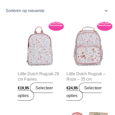
Gratis Naam
Gratis Naam
Sleutelhanger
Sleutelhanger
Little Dutch Rugzak 29
Little Dutch Rugzak –
cm Fairies
Roze – 35 cm
Selecteer
Selecteer
€
19,95
€
24,95
opties
opties
Oorspronkelijke
Huidige
Oorspronkelijke
Huidige