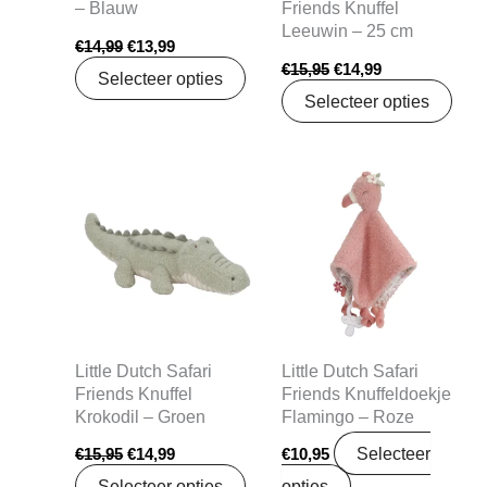
– Blauw
Friends Knuffel
Leeuwin – 25 cm
€
14,99
€
13,99
€
15,95
€
14,99
Selecteer opties
Selecteer opties
Oorspronkelijke
Huidige
prijs
prijs
was:
is:
€15,95.
€14,99.
Little Dutch Safari
Little Dutch Safari
Friends Knuffel
Friends Knuffeldoekje
Krokodil – Groen
Flamingo – Roze
Selecteer
€
15,95
€
14,99
€
10,95
Selecteer opties
opties