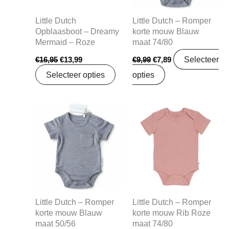
Little Dutch
Little Dutch – Romper
Opblaasboot – Dreamy
korte mouw Blauw
Mermaid – Roze
maat 74/80
Selecteer
€
16,95
€
13,99
€
9,99
€
7,89
Selecteer opties
opties
Oorspronkelijke
Huidige
Oorspronkelijke
Huidige
prijs
prijs
prijs
prijs
was:
is:
was:
is:
€9,99.
€7,89.
€9,99.
€7,89.
Little Dutch – Romper
Little Dutch – Romper
korte mouw Blauw
korte mouw Rib Roze
maat 50/56
maat 74/80