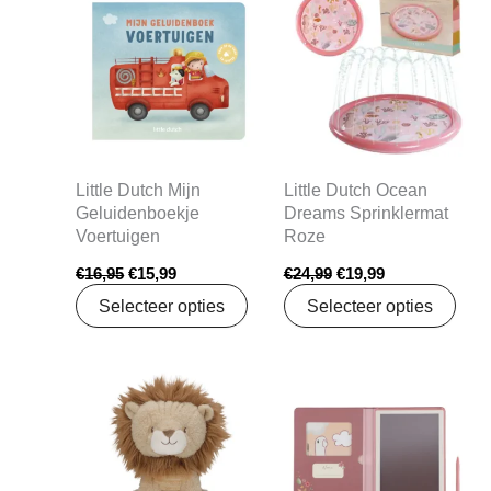
prijs
prijs
prijs
prijs
was:
is:
was:
is:
€16,95.
€15,99.
€24,99.
€19,99.
Little Dutch Mijn
Little Dutch Ocean
Geluidenboekje
Dreams Sprinklermat
Voertuigen
Roze
€
16,95
€
15,99
€
24,99
€
19,99
Selecteer opties
Selecteer opties
Oorspronkelijke
Huidige
Oorspronkelijke
Huidige
prijs
prijs
prijs
prijs
was:
is:
was:
is:
€15,95.
€14,99.
€14,99.
€13,99.