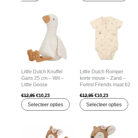
Oorspronkelijke
Huidige
Oorspronkelijke
Huidige
prijs
prijs
prijs
prijs
was:
is:
was:
is:
€12,95.
€10,23.
€12,95.
€10,23.
Little Dutch Knuffel
Little Dutch Romper
Gans 25 cm – Wit –
korte mouw – Zand –
Little Goose
Forest Friends maat 62
€
12,95
€
10,23
€
12,95
€
10,23
Selecteer opties
Selecteer opties
Oorspronkelijke
Huidige
Oorspronkelijke
Huidige
prijs
prijs
prijs
prijs
was:
is:
was:
is: