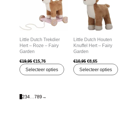
€19,95.
€15,76.
€10,95.
€8,65.
Little Dutch Trekdier
Little Dutch Houten
Hert – Roze – Fairy
Knuffel Hert – Fairy
Garden
Garden
€
19,95
€
15,76
€
10,95
€
8,65
Selecteer opties
Selecteer opties
1
2
3
4
…
7
8
9
→