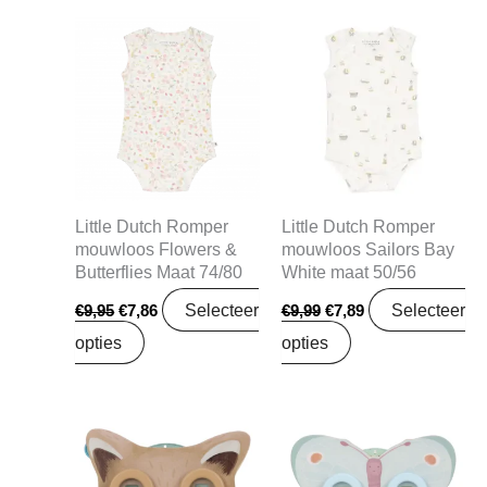
Oorspronkelijke
Huidige
Oorspronkelijke
Huidige
prijs
prijs
prijs
prijs
was:
is:
was:
is:
€9,95.
€7,86.
€9,99.
€7,89.
Little Dutch Romper
Little Dutch Romper
mouwloos Flowers &
mouwloos Sailors Bay
Butterflies Maat 74/80
White maat 50/56
Selecteer
Selecteer
€
9,95
€
7,86
€
9,99
€
7,89
opties
opties
Oorspronkelijke
Huidige
Oorspronkelijke
Huidige
prijs
prijs
prijs
prijs
was:
is:
was:
is:
€14,95.
€12,99.
€14,95.
€12,99.