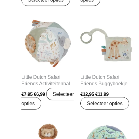
Oorspronkelijke
Huidige
Oorspronkelijke
Huidige
prijs
prijs
prijs
prijs
was:
is:
was:
is:
€7,95.
€6,99.
€12,95.
€11,99.
Little Dutch Safari
Little Dutch Safari
Friends Activiteitenbal
Friends Buggyboekje
Selecteer
€
7,95
€
6,99
€
12,95
€
11,99
opties
Selecteer opties
Oorspronkelijke
Huidige
Oorspronkelijke
Huidige
prijs
prijs
prijs
prijs
was:
is:
was:
is: