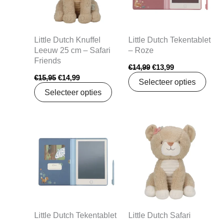
Little Dutch Knuffel
Little Dutch Tekentablet
Leeuw 25 cm – Safari
– Roze
Friends
€
14,99
€
13,99
€
15,95
€
14,99
Selecteer opties
Selecteer opties
Oorspronkelijke
Huidige
Oorspronkelijke
Huidige
prijs
prijs
prijs
prijs
was:
is:
was:
is:
€14,99.
€13,99.
€15,95.
€14,99.
Little Dutch Tekentablet
Little Dutch Safari