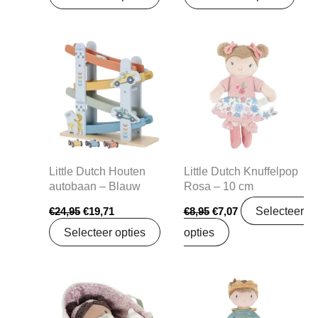
Oorspronkelijke
Huidige
Oorspronkelijke
Huidige
prijs
prijs
prijs
prijs
was:
is:
was:
is:
€24,95.
€19,71.
€8,95.
€7,07.
Little Dutch Houten
Little Dutch Knuffelpop
autobaan – Blauw
Rosa – 10 cm
Selecteer
€
24,95
€
19,71
€
8,95
€
7,07
Selecteer opties
opties
Oorspronkelijke
Huidige
Oorspronkelijke
Huidige
prijs
prijs
prijs
prijs
was:
is:
was:
is:
€34,95.
€27,61.
€17,95.
€14,18.