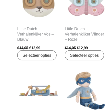
Little Dutch
Little Dutch
Verhalenkijker Vos –
Verhalenkijker Vlinder
Blauw
– Roze
€
14,95
€
12,99
€
14,95
€
12,99
Selecteer opties
Selecteer opties
Oorspronkelijke
Huidige
Oorspronkelijke
Huidige
prijs
prijs
prijs
prijs
was:
is:
was:
is:
€21,95.
€17,34.
€19,95.
€17,99.