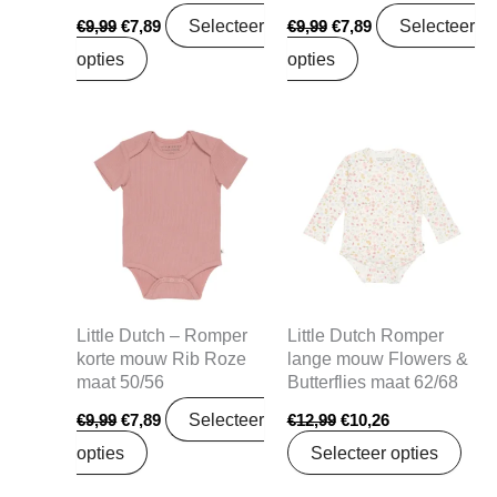
Selecteer
Selecteer
€
9,99
€
7,89
€
9,99
€
7,89
opties
opties
Oorspronkelijke
Huidige
Oorspronkelijke
Huidige
prijs
prijs
prijs
prijs
was:
is:
was:
is:
€9,99.
€7,89.
€12,99.
€10,26.
Little Dutch – Romper
Little Dutch Romper
korte mouw Rib Roze
lange mouw Flowers &
maat 50/56
Butterflies maat 62/68
Selecteer
€
9,99
€
7,89
€
12,99
€
10,26
opties
Selecteer opties