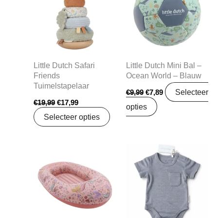
€19,99.
€17,99.
€9,99.
€7,89.
Little Dutch Safari
Little Dutch Mini Bal –
Friends
Ocean World – Blauw
Tuimelstapelaar
Selecteer
€
9,99
€
7,89
€
19,99
€
17,99
opties
Selecteer opties
Oorspronkelijke
Huidige
Oorspronkelijke
Huidige
prijs
prijs
prijs
prijs
was:
is:
was:
is:
€16,95.
€13,99.
€9,99.
€7,89.