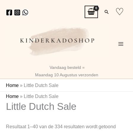
Ga
♡
Zoeken
naar
de
inhoud
Vandaag besteld =
Maandag 10 Augustus verzonden
Home
»
Little Dutch Sale
Gesorte
Home
»
Little Dutch Sale
Little Dutch Sale
op
nieuwst
Resultaat 1–40 van de 334 resultaten wordt getoond