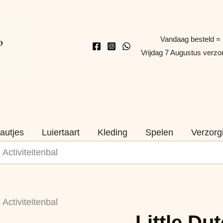
Vandaag besteld =
Vrijdag 7 Augustus verz
autjes
Luiertaart
Kleding
Spelen
Verzorg
 Activiteitenbal
Little
Oorspronkelijke
Huidige
 Activiteitenbal
Dutch
Little Du
prijs
prijs
Safari