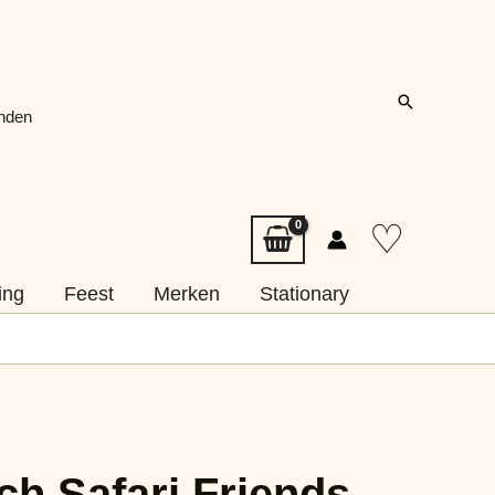
Zoeken
onden
♡
ing
Feest
Merken
Stationary
tch Safari Friends