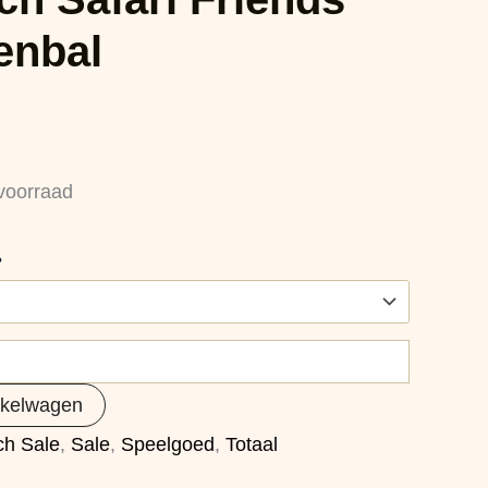
tenbal
voorraad
?
nkelwagen
tch Sale
,
Sale
,
Speelgoed
,
Totaal