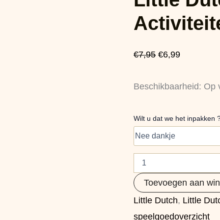
Friends
was:
is:
Activiteitenbal
Activitei
aantal
€7,95.
€6,99.
€
7,95
€
6,99
Beschikbaarheid:
Op 
Wilt u dat we het inpakken 
Toevoegen aan wi
Little Dutch
,
Little Du
speelgoedoverzicht