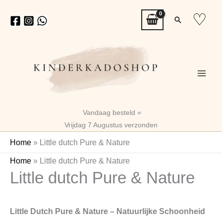
Ga
♡
Zoeken
naar
de
inhoud
Vandaag besteld =
Vrijdag 7 Augustus verzonden
Home
»
Little dutch Pure & Nature
Gesorteerd
Home
»
Little dutch Pure & Nature
Little dutch Pure & Nature
op
nieuwste
Little Dutch Pure & Nature – Natuurlijke Schoonheid