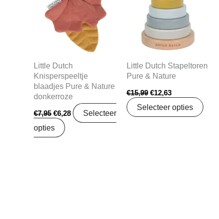
€7,95.
€6,28.
€15,99.
€12,63.
Little Dutch
Little Dutch Stapeltoren
Knisperspeeltje
Pure & Nature
blaadjes Pure & Nature
€
15,99
€
12,63
donkerroze
Selecteer opties
Selecteer
€
7,95
€
6,28
opties