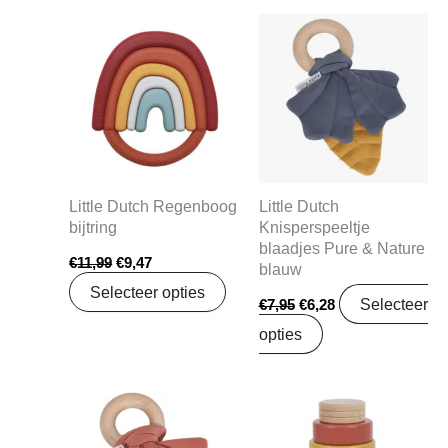
Oorspronkelijke
Huidige
Oorspronkelijke
Huidige
prijs
prijs
prijs
prijs
was:
is:
was:
is:
€11,99.
€9,47.
€7,95.
€6,28.
Little Dutch Regenboog
Little Dutch
bijtring
Knisperspeeltje
blaadjes Pure & Nature
€
11,99
€
9,47
blauw
Selecteer opties
Selecteer
€
7,95
€
6,28
opties
Oorspronkelijke
Huidige
Oorspronkelijke
Huidige
prijs
prijs
prijs
prijs
was:
is:
was:
is: