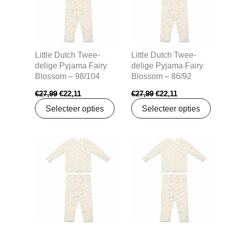
Little Dutch Twee-
Little Dutch Twee-
delige Pyjama Fairy
delige Pyjama Fairy
Blossom – 98/104
Blossom – 86/92
€
27,99
€
22,11
€
27,99
€
22,11
Selecteer opties
Selecteer opties
Oorspronkelijke
Huidige
Oorspronkelijke
Huidige
prijs
prijs
prijs
prijs
was:
is:
was:
is:
€27,99.
€22,11.
€27,99.
€22,11.