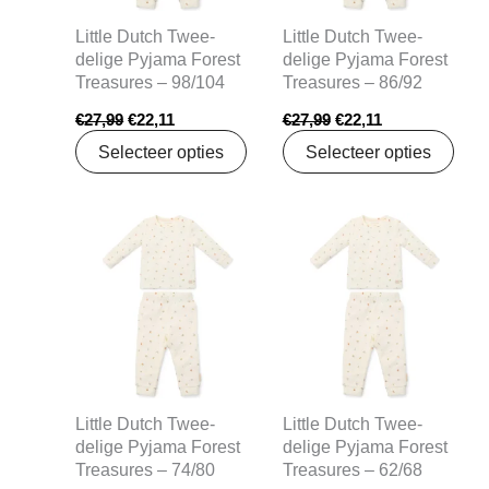
Little Dutch Twee-
Little Dutch Twee-
delige Pyjama Forest
delige Pyjama Forest
Treasures – 98/104
Treasures – 86/92
€
27,99
€
22,11
€
27,99
€
22,11
Selecteer opties
Selecteer opties
Oorspronkelijke
Huidige
Oorspronkelijke
Huidige
prijs
prijs
prijs
prijs
was:
is:
was:
is:
€27,99.
€22,11.
€27,99.
€22,11.
Little Dutch Twee-
Little Dutch Twee-
delige Pyjama Forest
delige Pyjama Forest
Treasures – 74/80
Treasures – 62/68