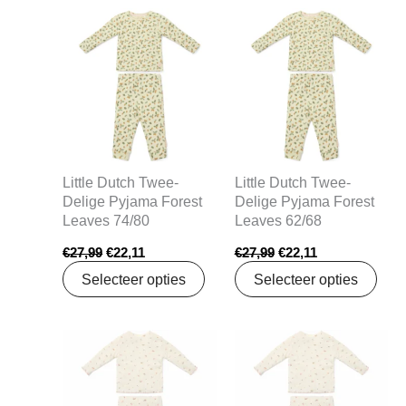
Oorspronkelijke
Huidige
Oorspronkelijke
Huidige
prijs
prijs
prijs
prijs
was:
is:
was:
is:
€27,99.
€22,11.
€27,99.
€22,11.
Little Dutch Twee-
Little Dutch Twee-
Delige Pyjama Forest
Delige Pyjama Forest
Leaves 74/80
Leaves 62/68
€
27,99
€
22,11
€
27,99
€
22,11
Selecteer opties
Selecteer opties
Oorspronkelijke
Huidige
Oorspronkelijke
Huidige
prijs
prijs
prijs
prijs
was:
is:
was:
is:
€27,99.
€22,11.
€27,99.
€22,11.