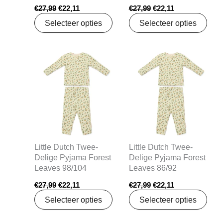
€
27,99
€
22,11
€
27,99
€
22,11
Selecteer opties
Selecteer opties
Oorspronkelijke
Huidige
Oorspronkelijke
Huidige
prijs
prijs
prijs
prijs
was:
is:
was:
is:
€27,99.
€22,11.
€27,99.
€22,11.
Little Dutch Twee-
Little Dutch Twee-
Delige Pyjama Forest
Delige Pyjama Forest
Leaves 98/104
Leaves 86/92
€
27,99
€
22,11
€
27,99
€
22,11
Selecteer opties
Selecteer opties