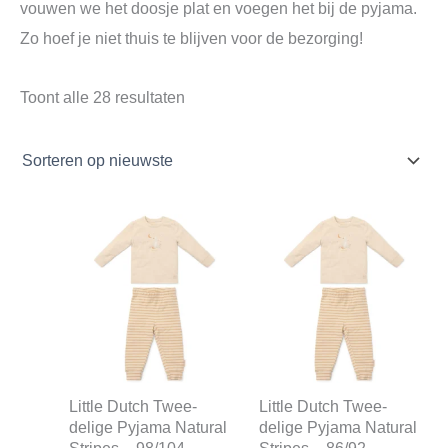
vouwen we het doosje plat en voegen het bij de pyjama.
Zo hoef je niet thuis te blijven voor de bezorging!
Toont alle 28 resultaten
Oorspronkelijke
Huidige
Oorspronkelijke
Huidige
prijs
prijs
prijs
prijs
was:
is:
was:
is:
€24,99.
€19,74.
€24,99.
€19,74.
Little Dutch Twee-
Little Dutch Twee-
delige Pyjama Natural
delige Pyjama Natural