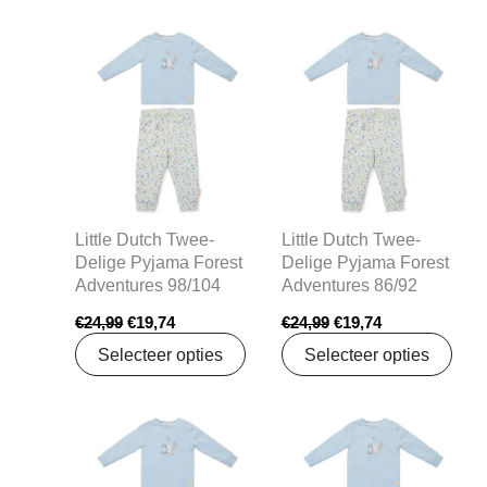
Oorspronkelijke
Huidige
Oorspronkelijke
Huidige
prijs
prijs
prijs
prijs
was:
is:
was:
is:
€24,99.
€19,74.
€24,99.
€19,74.
Little Dutch Twee-
Little Dutch Twee-
Delige Pyjama Forest
Delige Pyjama Forest
Adventures 98/104
Adventures 86/92
€
24,99
€
19,74
€
24,99
€
19,74
Selecteer opties
Selecteer opties
Oorspronkelijke
Huidige
Oorspronkelijke
Huidige
prijs
prijs
prijs
prijs
was:
is:
was:
is:
€24,99.
€19,74.
€24,99.
€19,74.