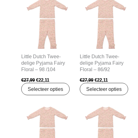
prijs
prijs
prijs
prijs
was:
is:
was:
is:
€27,99.
€22,11.
€27,99.
€22,11.
Little Dutch Twee-
Little Dutch Twee-
delige Pyjama Fairy
delige Pyjama Fairy
Floral – 98 /104
Floral – 86/92
€
27,99
€
22,11
€
27,99
€
22,11
Selecteer opties
Selecteer opties
Oorspronkelijke
Huidige
Oorspronkelijke
Huidige
prijs
prijs
prijs
prijs
was:
is:
was:
is:
€27,99.
€22,11.
€27,99.
€22,11.