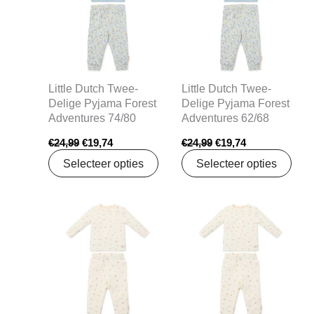
Little Dutch Twee-
Little Dutch Twee-
Delige Pyjama Forest
Delige Pyjama Forest
Adventures 74/80
Adventures 62/68
€
24,99
€
19,74
€
24,99
€
19,74
Selecteer opties
Selecteer opties
Oorspronkelijke
Huidige
Oorspronkelijke
Huidige
prijs
prijs
prijs
prijs
was:
is:
was:
is:
€27,99.
€22,11.
€27,99.
€22,11.