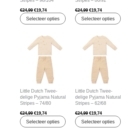
Stripes – 98/104
Stripes – 86/92
€
24,99
€
19,74
€
24,99
€
19,74
Selecteer opties
Selecteer opties
Oorspronkelijke
Huidige
Oorspronkelijke
Huidige
prijs
prijs
prijs
prijs
was:
is:
was:
is:
€24,99.
€19,74.
€24,99.
€19,74.
Little Dutch Twee-
Little Dutch Twee-
delige Pyjama Natural
delige Pyjama Natural
Stripes – 74/80
Stripes – 62/68
€
24,99
€
19,74
€
24,99
€
19,74
Selecteer opties
Selecteer opties