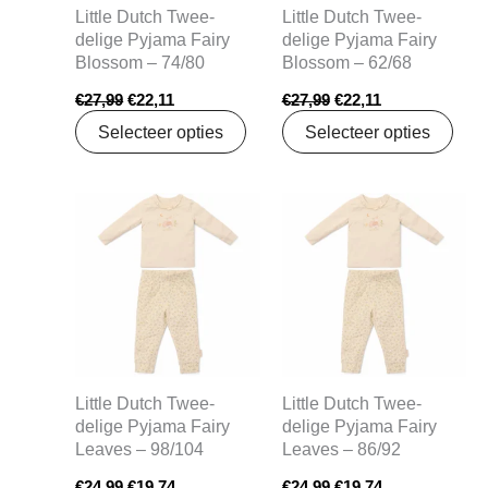
Little Dutch Twee-
Little Dutch Twee-
delige Pyjama Fairy
delige Pyjama Fairy
Blossom – 74/80
Blossom – 62/68
€
27,99
€
22,11
€
27,99
€
22,11
Selecteer opties
Selecteer opties
Oorspronkelijke
Huidige
Oorspronkelijke
Huidige
prijs
prijs
prijs
prijs
was:
is:
was:
is:
€24,99.
€19,74.
€24,99.
€19,74.
Little Dutch Twee-
Little Dutch Twee-
delige Pyjama Fairy
delige Pyjama Fairy
Leaves – 98/104
Leaves – 86/92
€
24,99
€
19,74
€
24,99
€
19,74