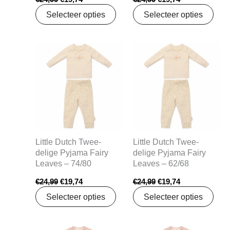
Selecteer opties
Selecteer opties
Oorspronkelijke
Huidige
Oorspronkelijke
Huidige
prijs
prijs
prijs
prijs
was:
is:
was:
is:
€24,99.
€19,74.
€24,99.
€19,74.
Little Dutch Twee-
Little Dutch Twee-
delige Pyjama Fairy
delige Pyjama Fairy
Leaves – 74/80
Leaves – 62/68
€
24,99
€
19,74
€
24,99
€
19,74
Selecteer opties
Selecteer opties
Oorspronkelijke
Huidige
Oorspronkelijke
Huidige