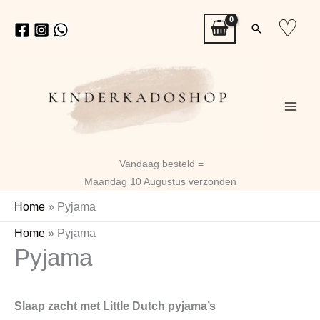
Ga
♡
Zoeken
naar
de
inhoud
Vandaag besteld =
Maandag 10 Augustus verzonden
Home
»
Pyjama
Gesorteerd
Home
»
Pyjama
Pyjama
op
nieuwste
Slaap zacht met Little Dutch pyjama’s