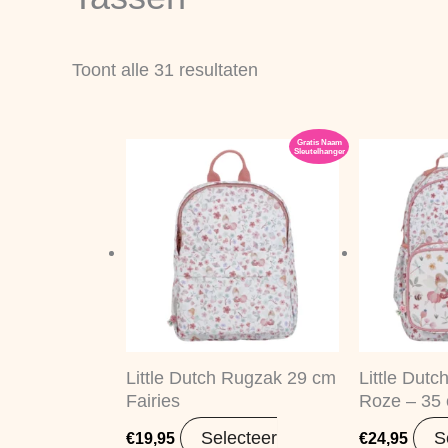
nieuwste
Toont alle 31 resultaten
Gratis Naam
Sleutelhanger
Little Dutch Rugzak 29 cm
Little Dut
Fairies
Roze – 35
Selecteer
S
€
19,95
€
24,95