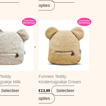
opties
Gratis Naam
Gratis Naam
Sleutelhanger
Sleutelhanger
 Teddy
Funnies Teddy
gzakje Milk
Kinderrugzakje Cream
Selecteer
Selecteer
€
13,99
opties