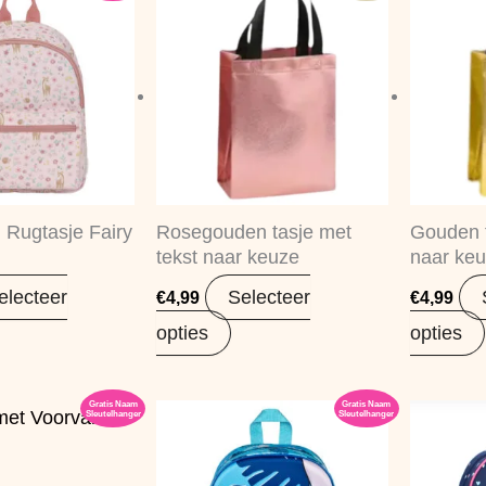
h Rugtasje Fairy
Rosegouden tasje met
Gouden t
tekst naar keuze
naar ke
electeer
Selecteer
€
4,99
€
4,99
opties
opties
Gratis Naam
Gratis Naam
Sleutelhanger
Sleutelhanger