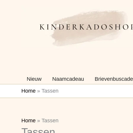
Ga
naar
de
inhoud
Nieuw
Naamcadeau
Brievenbuscade
Home
»
Tassen
Gesorteerd
Home
»
Tassen
Tassen
op