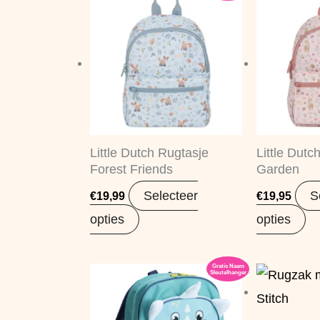
Little Dutch Rugtasje
Little Dutc
Forest Friends
Garden
Selecteer
S
€
19,99
€
19,95
opties
opties
Gratis Naam
Sleutelhanger