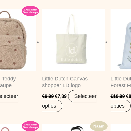
Gratis Naam
Oorspronkelijke
Huidige
Oo
Sleutelhanger
prijs
prijs
pr
was:
is:
wa
€9,99.
€7,89.
€1
h Teddy
Little Dutch Canvas
Little D
Taupe
shopper LD logo
Forest F
electeer
Selecteer
€
9,99
€
7,89
€
10,99
€
8
opties
opties
Gratis Naam
Naam
Sleutelhanger