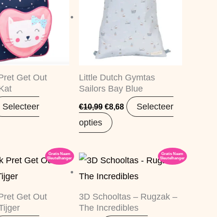
ret Get Out
Little Dutch Gymtas
Kat
Sailors Bay Blue
Selecteer
Selecteer
€
10,99
€
8,68
opties
Gratis Naam
Gratis Naam
Sleutelhanger
Sleutelhanger
ret Get Out
3D Schooltas – Rugzak –
Tijger
The Incredibles