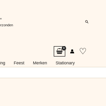
 =
Zoeken
erzonden
♡
ing
Feest
Merken
Stationary