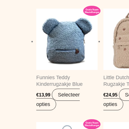
Gratis Naam
Sleutelhanger
Funnies Teddy
Little Dutc
Kinderrugzakje Blue
Rugzakje 
Selecteer
S
€
13,99
€
24,95
opties
opties
Gratis Naam
Sleutelhanger