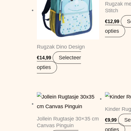
Rugzak me
Stitch
S
€
12,99
opties
Rugzak Dino Design
Selecteer
€
14,99
opties
Kinder Rug
Jollein Rugtasje 30×35 cm
Se
€
9,99
Canvas Pinguin
opties