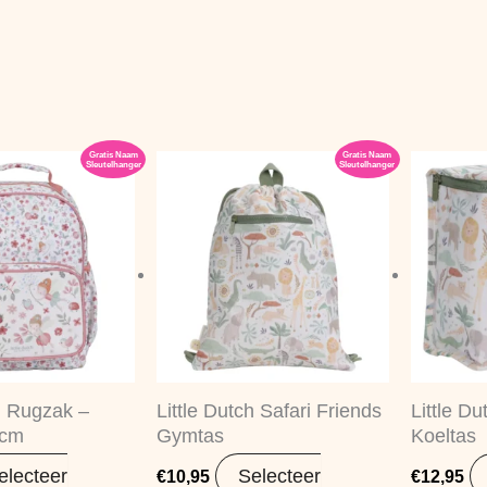
Gratis Naam
Gratis Naam
Sleutelhanger
Sleutelhanger
ch Rugzak –
Little Dutch Safari Friends
Little Du
 cm
Gymtas
Koeltas
electeer
Selecteer
€
10,95
€
12,95