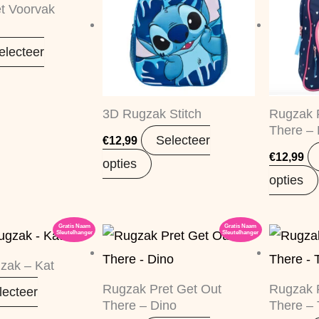
t Voorvak
electeer
3D Rugzak Stitch
Rugzak P
There – 
Selecteer
€
12,99
€
12,99
opties
opties
Gratis Naam
Gratis Naam
Sleutelhanger
Sleutelhanger
zak – Kat
Rugzak Pret Get Out
Rugzak P
lecteer
There – Dino
There – 