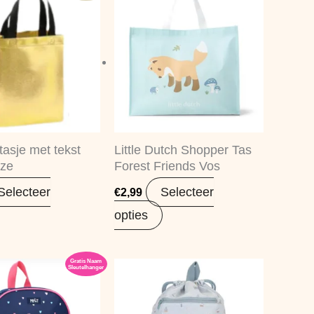
asje met tekst
Little Dutch Shopper Tas
uze
Forest Friends Vos
Selecteer
Selecteer
€
2,99
opties
Gratis Naam
Oorspronkelijke
Huidige
Sleutelhanger
prijs
prijs
was:
is:
€10,99.
€8,68.