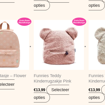
opties
opties
Gratis Naam
Gratis Naam
Sleutelhanger
Sleutelhanger
tasje – Flower
Funnies Teddy
Funnies
Kinderrugzakje Pink
Kinderru
electeer
Selecteer
€
13,99
€
13,99
opties
opties