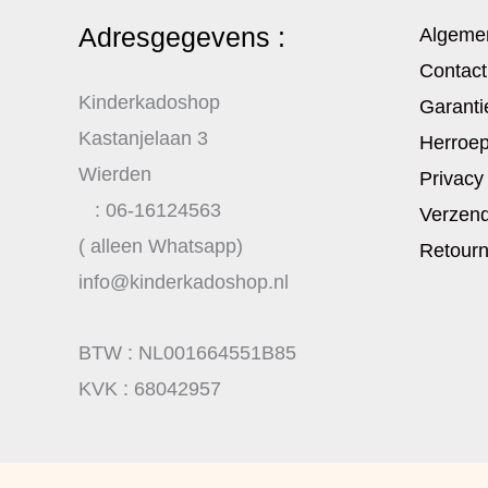
Adresgegevens :
Algeme
Contact
Kinderkadoshop
Garanti
Kastanjelaan 3
Herroep
Wierden
Privacy
: 06-16124563
Verzend
( alleen Whatsapp)
Retour
info@kinderkadoshop.nl
BTW : NL001664551B85
KVK : 68042957