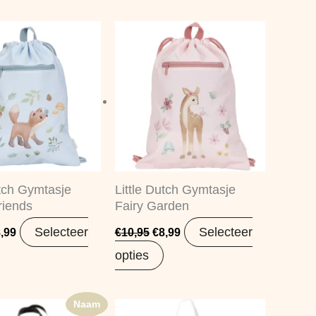
rspronkelijke
Huidige
Oorspronkelijke
Huidige
ijs
prijs
prijs
prijs
s:
is:
was:
is:
0,99.
€8,99.
€10,95.
€8,99.
utch Gymtasje
Little Dutch Gymtasje
riends
Fairy Garden
Selecteer
Selecteer
,99
€
10,95
€
8,99
opties
Naam