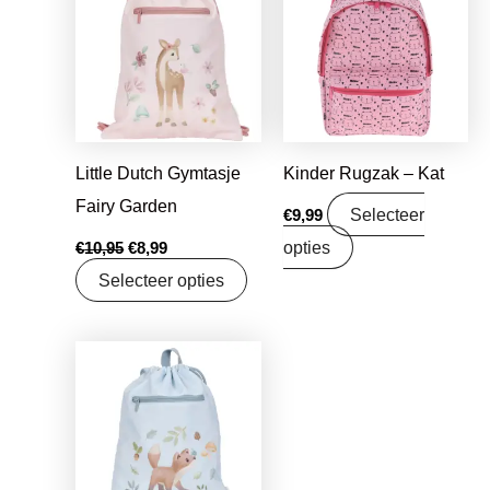
was:
is:
€10,95.
€8,99.
Little Dutch Gymtasje
Kinder Rugzak – Kat
Fairy Garden
Selecteer
€
9,99
opties
€
10,95
€
8,99
Selecteer opties
Oorspronkelijke
Huidige
prijs
prijs
was:
is:
€10,99.
€8,99.