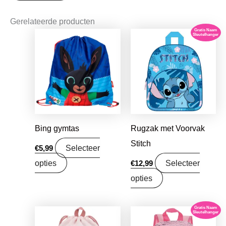
Gerelateerde producten
Gratis Naam
Sleutelhanger
Bing gymtas
Rugzak met Voorvak
Stitch
Selecteer
€
5,99
opties
Selecteer
€
12,99
opties
Gratis Naam
Oorspronkelijke
Huidige
Sleutelhanger
prijs
prijs