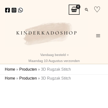
Ga
♡
Zoeken
naar
de
inhoud
Vandaag besteld =
Maandag 10 Augustus verzonden
Home
»
Producten
»
3D Rugzak Stitch
3D
Home
»
Producten
»
3D Rugzak Stitch
Rugzak
Gratis Naam
Sleutelhanger
Stitch
aantal