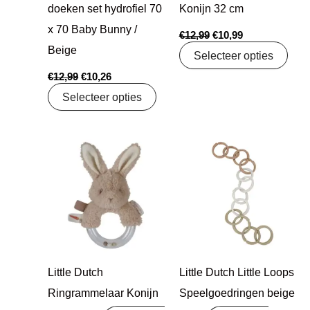
doeken set hydrofiel 70
Konijn 32 cm
x 70 Baby Bunny /
€
12,99
€
10,99
Beige
Selecteer opties
€
12,99
€
10,26
Selecteer opties
Oorspronkelijke
Huidige
prijs
prijs
was:
is:
€9,99.
€7,99.
Little Dutch
Little Dutch Little Loops
Ringrammelaar Konijn
Speelgoedringen beige