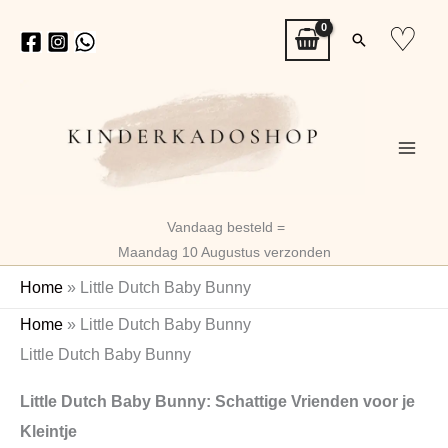
Ga
♡
Zoeken
naar
de
inhoud
Vandaag besteld =
Maandag 10 Augustus verzonden
Home
»
Little Dutch Baby Bunny
Gesorteerd
Home
»
Little Dutch Baby Bunny
op
Little Dutch Baby Bunny
nieuwste
Little Dutch Baby Bunny: Schattige Vrienden voor je
Kleintje