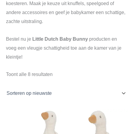
koesteren. Maak je keuze uit knuffels, speelgoed of
andere accessoires en geef je babykamer een schattige,
zachte uitstraling.
Bestel nu je
Little Dutch Baby Bunny
producten en
voeg een vleugje schattigheid toe aan de kamer van je
kleintje!
Toont alle 8 resultaten
Oorspronkelijke
Huidige
Oorspronkelijke
Huidige
prijs
prijs
prijs
prijs
was:
is:
was:
is:
€12,95.
€10,23.
€9,99.
€7,89.