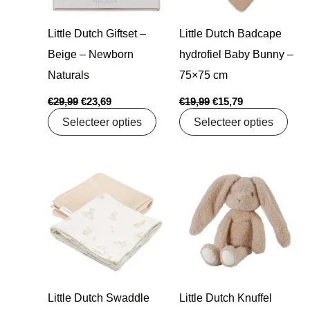
Little Dutch Giftset –
Little Dutch Badcape
Beige – Newborn
hydrofiel Baby Bunny –
Naturals
75×75 cm
€
29,99
€
23,69
€
19,99
€
15,79
Selecteer opties
Selecteer opties
Oorspronkelijke
Huidige
Oorspronkelijke
Huidige
prijs
prijs
prijs
prijs
was:
is:
was:
is:
€12,99.
€10,26.
€12,99.
€10,99.
Little Dutch Swaddle
Little Dutch Knuffel