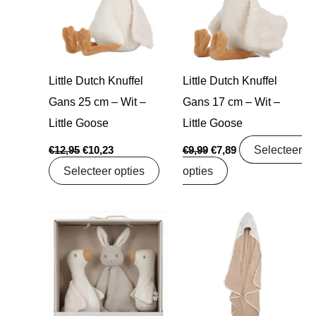
Little Dutch Knuffel
Little Dutch Knuffel
Gans 25 cm – Wit –
Gans 17 cm – Wit –
Little Goose
Little Goose
Selecteer
€
12,95
€
10,23
€
9,99
€
7,89
Selecteer opties
opties
Oorspronkelijke
Huidige
Oorspronkelijke
Huidige
prijs
prijs
prijs
prijs
was:
is:
was:
is:
€29,99.
€23,69.
€19,99.
€15,79.