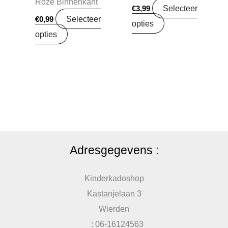
Roze Binnenkant
Selecteer
€
3,99
Selecteer
€
0,99
opties
opties
Adresgegevens :
Kinderkadoshop
Kastanjelaan 3
Wierden
: 06-16124563