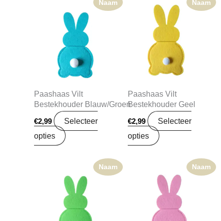
Naam
Naam
Paashaas Vilt
Paashaas Vilt
Bestekhouder Blauw/Groen
Bestekhouder Geel
Selecteer
Selecteer
€
2,99
€
2,99
opties
opties
Naam
Naam