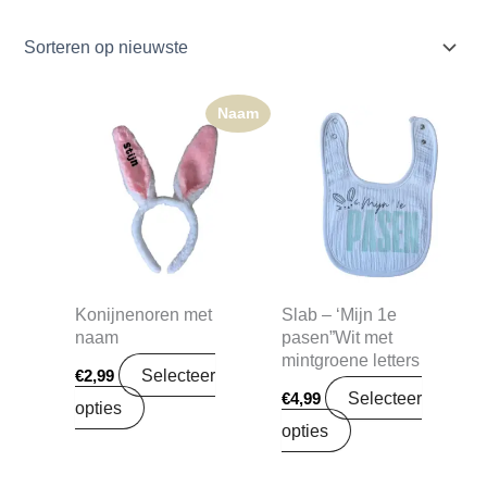
Naam
Konijnenoren met
Slab – ‘Mijn 1e
naam
pasen”Wit met
mintgroene letters
Selecteer
€
2,99
Selecteer
€
4,99
opties
opties