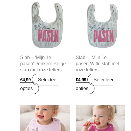
Slab – ‘Mijn 1e
Slab – ‘Mijn 1e
pasen”Donkere Beige
pasen”Witte slab met
slab met roze letters
roze letters
Selecteer
Selecteer
€
4,99
€
4,99
opties
opties