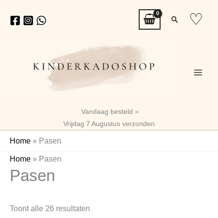
Ga
♡
Zoeken
naar
de
inhoud
Vandaag besteld =
Vrijdag 7 Augustus verzonden
Home
»
Pasen
Gesorteerd
Home
»
Pasen
Pasen
op
nieuwste
Toont alle 26 resultaten