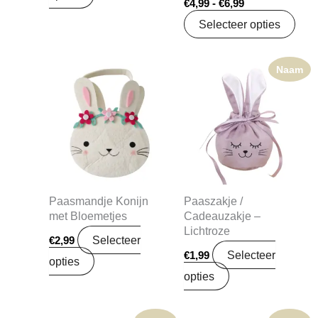
€
4,99
-
€
6,99
wor
Selecteer opties
op
de
Naam
prod
Paasmandje Konijn
Paaszakje /
met Bloemetjes
Cadeauzakje –
Lichtroze
Selecteer
€
2,99
Selecteer
€
1,99
opties
opties