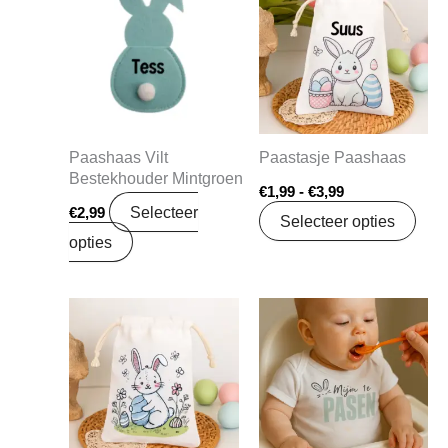
prod
tot
€3,99
heef
mee
varia
Dez
Paashaas Vilt
Paastasje Paashaas
opti
Bestekhouder Mintgroen
kan
€
1,99
-
€
3,99
Selecteer
€
2,99
gek
Selecteer opties
opties
wor
op
de
prod