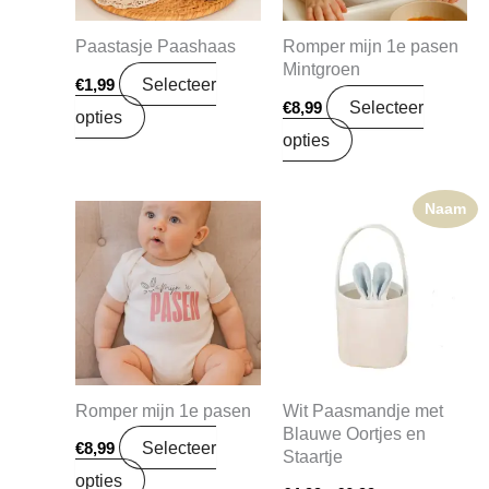
Paastasje Paashaas
Romper mijn 1e pasen
Mintgroen
Selecteer
€
1,99
Selecteer
€
8,99
opties
opties
Naam
Prijsklasse:
Dit
€4,99
prod
tot
€6,99
heef
mee
varia
Dez
Romper mijn 1e pasen
Wit Paasmandje met
opti
Blauwe Oortjes en
kan
Selecteer
€
8,99
Staartje
gek
opties