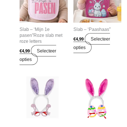
Slab – ‘Mijn 1e
Slab – ‘Paashaas”
pasen”Roze slab met
Selecteer
€
4,99
roze letters
opties
Selecteer
€
4,99
opties