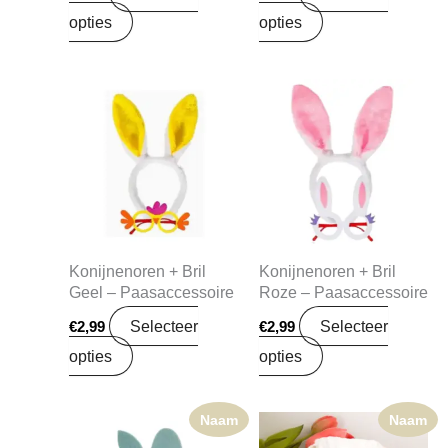
opties
opties
Konijnenoren + Bril
Konijnenoren + Bril
Geel – Paasaccessoire
Roze – Paasaccessoire
Selecteer
Selecteer
€
2,99
€
2,99
opties
opties
Naam
Naam
Prijsklasse:
Dit
€1,99