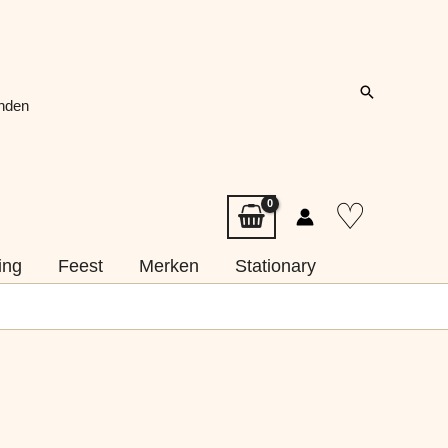
Zoeken
onden
♡
ing
Feest
Merken
Stationary