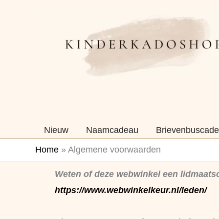
Ga
naar
de
inhoud
Nieuw
Naamcadeau
Brievenbuscade
Home
»
Algemene voorwaarden
Weten of deze webwinkel een lidmaats
https://www.webwinkelkeur.nl/leden/