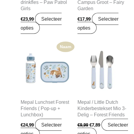
drinkfles – Paw Patrol
Campus Groot – Fairy
Girls
Garden
Selecteer
Selecteer
€
23,99
€
17,99
opties
opties
Naam
Oorspronkelijke
Huidige
prijs
prijs
was:
is:
€9,99.
€7,89.
Mepal Lunchset Forest
Mepal / Little Dutch
Friends ( Pop-up +
Kinderbestekset Mio 3-
Lunchbox)
Delig – Forest Friends
Selecteer
Selecteer
€
24,99
€
9,99
€
7,89
opties
opties