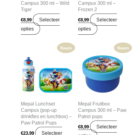
Campus 300 ml – Wild
Campus 300 ml –
Tiger
Frozen 2
Selecteer
Selecteer
€
8,99
€
8,99
opties
opties
Naam
Naam
Mepal Lunchset
Mepal Fruitbox
Campus (pop-up
Campus 300 ml – Paw
drinkfles en lunchbox) –
Patrol pups
Paw Patrol Pups
Selecteer
€
8,99
Selecteer
€
23,99