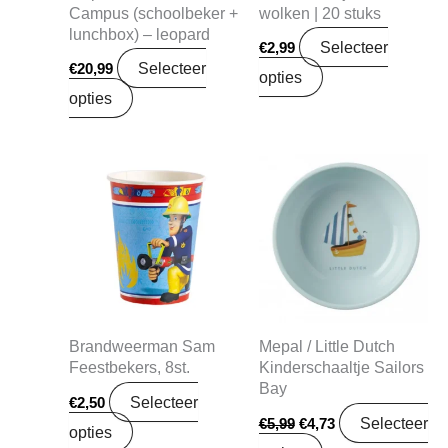
Campus (schoolbeker +
wolken | 20 stuks
lunchbox) – leopard
Selecteer
€
2,99
Selecteer
€
20,99
opties
opties
Oorspronkelijke
Huidige
prijs
prijs
was:
is:
€5,99.
€4,73.
Brandweerman Sam
Mepal / Little Dutch
Feestbekers, 8st.
Kinderschaaltje Sailors
Bay
Selecteer
€
2,50
Selecteer
€
5,99
€
4,73
opties