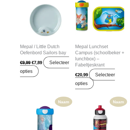
was:
is:
€9,99.
€7,89.
Mepal / Little Dutch
Mepal Lunchset
Oefenbord Sailors bay
Campus (schoolbeker +
lunchbox) –
Selecteer
€
9,99
€
7,89
Fabeltjeskrant
opties
Selecteer
€
20,99
opties
Naam
Naam