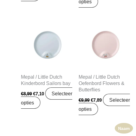
opties
Oorspronkelijke
Huidige
Oorspronkelijke
Huidige
prijs
prijs
prijs
prijs
was:
is:
was:
is:
€8,99.
€7,10.
€9,99.
€7,89.
Mepal / Little Dutch
Mepal / Little Dutch
Kinderbord Sailors bay
Oefenbord Flowers &
Butterflies
Selecteer
€
8,99
€
7,10
Selecteer
€
9,99
€
7,89
opties
opties
Naam
Oorspronkelijke
Huidige
prijs
prijs