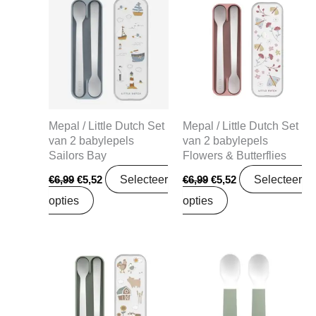
prijs
prijs
prijs
prijs
was:
is:
was:
is:
€6,99.
€5,52.
€6,99.
€5,52.
Mepal / Little Dutch Set
Mepal / Little Dutch Set
van 2 babylepels
van 2 babylepels
Sailors Bay
Flowers & Butterflies
Selecteer
Selecteer
€
6,99
€
5,52
€
6,99
€
5,52
opties
opties
Oorspronkelijke
Huidige
Oorspronkelijke
Huidige
prijs
prijs
prijs
prijs
was:
is:
was:
is:
€6,99.
€5,52.
€5,99.
€4,73.