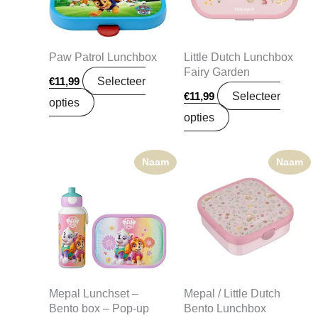
Paw Patrol Lunchbox
Little Dutch Lunchbox
Fairy Garden
Selecteer
€
11,99
Selecteer
€
11,99
opties
opties
Naam
Naam
Mepal Lunchset –
Mepal / Little Dutch
Bento box – Pop-up
Bento Lunchbox