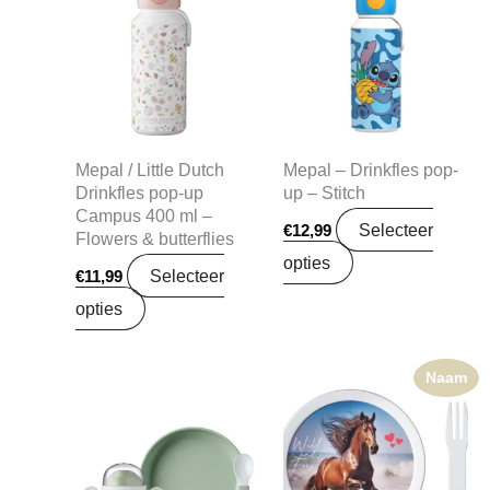
Mepal / Little Dutch
Mepal – Drinkfles pop-
Drinkfles pop-up
up – Stitch
Campus 400 ml –
Selecteer
€
12,99
Flowers & butterflies
opties
Selecteer
€
11,99
opties
Naam
Oorspronkelijke
Huidige
prijs
prijs
was:
is:
€22,99.
€18,16.