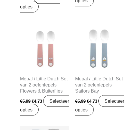
opties
opties
Oorspronkelijke
Huidige
Oorspronkelijke
Huidige
prijs
prijs
prijs
prijs
was:
is:
was:
is:
€5,99.
€4,73.
€5,99.
€4,73.
Mepal / Little Dutch Set
Mepal / Little Dutch Set
van 2 oefenlepels
van 2 oefenlepels
Flowers & Butterflies
Sailors Bay
Selecteer
Selecteer
€
5,99
€
4,73
€
5,99
€
4,73
opties
opties
Oorspronkelijke
Huidige
Oorspronkelijke
Huidige