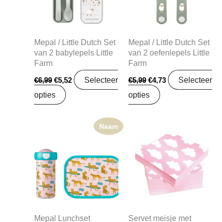
Mepal / Little Dutch Set
Mepal / Little Dutch Set
van 2 babylepels Little
van 2 oefenlepels Little
Farm
Farm
Selecteer
Selecteer
€
6,99
€
5,52
€
5,99
€
4,73
opties
opties
Naam
Mepal Lunchset
Servet meisje met