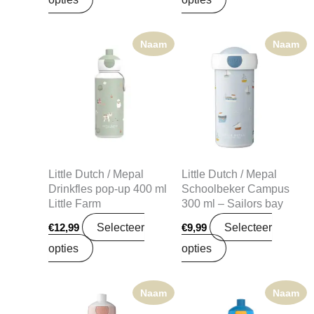
Naam
Naam
Little Dutch / Mepal
Little Dutch / Mepal
Drinkfles pop-up 400 ml
Schoolbeker Campus
Little Farm
300 ml – Sailors bay
Selecteer
Selecteer
€
12,99
€
9,99
opties
opties
Naam
Naam