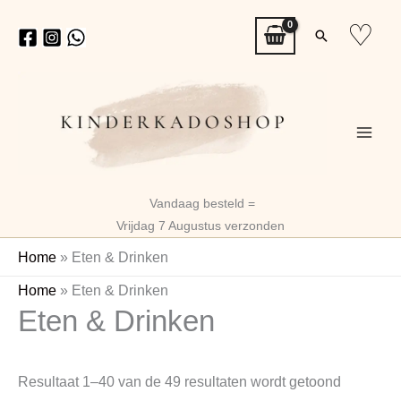
Ga
♡
Zoeken
naar
de
inhoud
Vandaag besteld =
Vrijdag 7 Augustus verzonden
Home
»
Eten & Drinken
Gesortee
Home
»
Eten & Drinken
Eten & Drinken
op
nieuwste
Resultaat 1–40 van de 49 resultaten wordt getoond