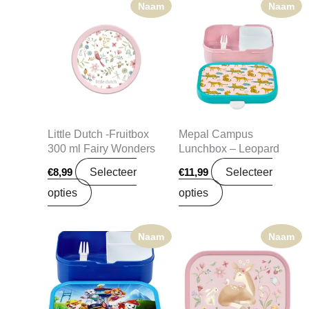
Naam
Naam
Little Dutch -Fruitbox
Mepal Campus
300 ml Fairy Wonders
Lunchbox – Leopard
Selecteer
Selecteer
€
8,99
€
11,99
opties
opties
Naam
Naam