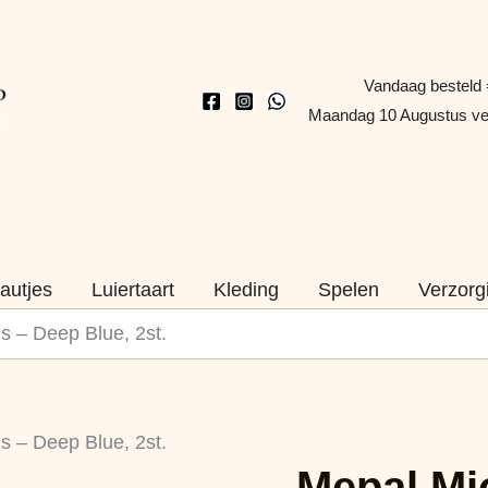
Vandaag besteld 
Maandag 10 Augustus v
autjes
Luiertaart
Kleding
Spelen
Verzorg
s – Deep Blue, 2st.
Mepal
s – Deep Blue, 2st.
Mio
Mepal Mi
Set