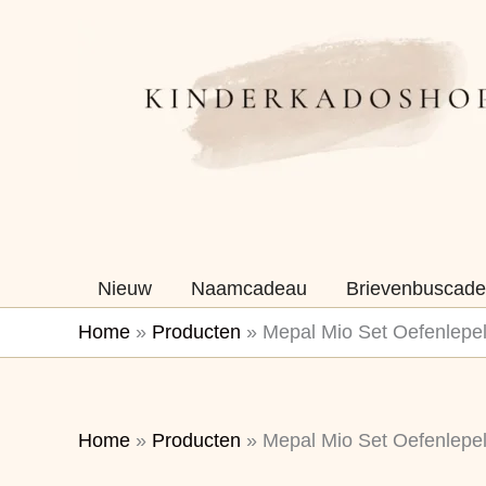
Ga
naar
de
inhoud
Nieuw
Naamcadeau
Brievenbuscade
Home
»
Producten
»
Mepal Mio Set Oefenlepel
Home
»
Producten
»
Mepal Mio Set Oefenlepel