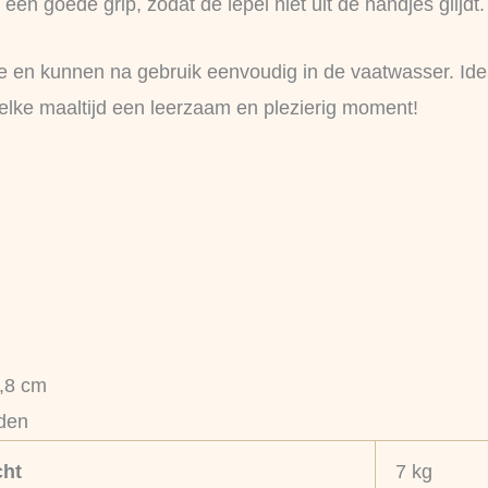
een goede grip, zodat de lepel niet uit de handjes glijdt.
ndje en kunnen na gebruik eenvoudig in de vaatwasser. Ide
elke maaltijd een leerzaam en plezierig moment!
1,8 cm
nden
ht
7 kg