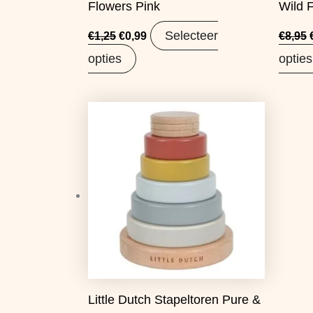
Flowers Pink
Wild 
Selecteer
€
1,25
€
0,99
€
8,95
opties
opties
Oorspronkelijke
Huidige
prijs
prijs
was:
is:
€15,99.
€12,63.
Little Dutch Stapeltoren Pure &