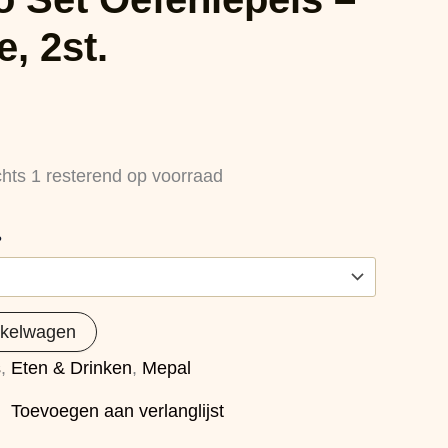
, 2st.
chts 1 resterend op voorraad
?
nkelwagen
s
,
Eten & Drinken
,
Mepal
Toevoegen aan verlanglijst