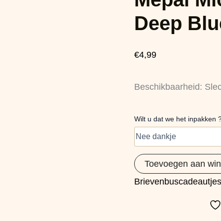
Oefenlepels
-
Deep Blue
Deep
Blue,
2st.
€
4,99
aantal
Beschikbaarheid:
Sle
Wilt u dat we het inpakken 
Toevoegen aan wi
Brievenbuscadeautje