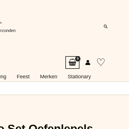
=
Zoeken
erzonden
♡
ing
Feest
Merken
Stationary
o Set Oefenlepels –