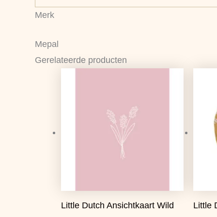
Merk
Mepal
Gerelateerde producten
Oorspronkelijke
Huidige
prijs
prijs
was:
is:
€1,25.
€0,99.
Little Dutch Ansichtkaart Wild
Little