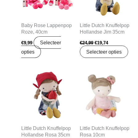
Baby Rose Lappenpop
Little Dutch Knuffelpop
Roze, 40cm
Hollandse Jim 35cm
Selecteer
€
9,99
€
24,99
€
19,74
opties
Selecteer opties
Oorspronkelijke
Huidige
Oorspronkelijke
Huidige
prijs
prijs
prijs
prijs
was:
is:
was:
is:
€24,99.
€19,74.
€7,99.
€6,31.
Little Dutch Knuffelpop
Little Dutch Knuffelpop
Hollandse Rosa 35cm
Rosa 10cm