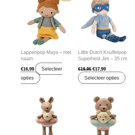
prijs
prijs
was:
is:
€19,95.
€17,99.
Lappenpop Maya – met
Little Dutch Knuffelpop
naam
Superheld Jim – 35 cm
Selecteer
€
16,99
€
19,95
€
17,99
opties
Selecteer opties
Oorspronkelijke
Huidige
Oorspronkelijke
Huidige
prijs
prijs
prijs
prijs
was:
is:
was:
is:
€16,99.
€13,99.
€16,99.
€13,99.