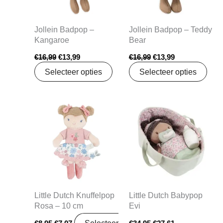
Jollein Badpop –
Jollein Badpop – Teddy
Kangaroe
Bear
€
16,99
€
13,99
€
16,99
€
13,99
Selecteer opties
Selecteer opties
Oorspronkelijke
Huidige
Oorspronkelijke
Huidige
prijs
prijs
prijs
prijs
was:
is:
was:
is:
€8,95.
€7,07.
€34,95.
€27,61.
Little Dutch Knuffelpop
Little Dutch Babypop
Rosa – 10 cm
Evi
Selecteer