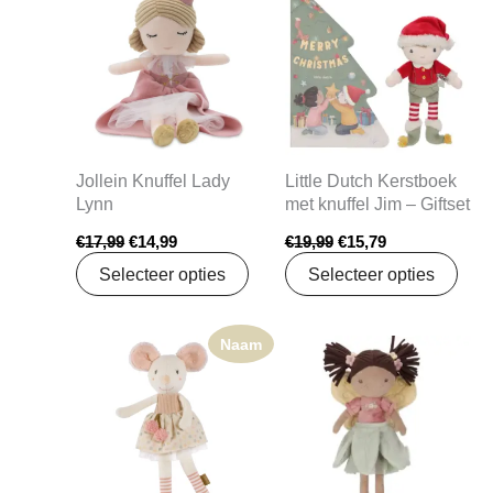
was:
is:
was:
is:
€17,99.
€14,99.
€19,99.
€15,79.
Jollein Knuffel Lady
Little Dutch Kerstboek
Lynn
met knuffel Jim – Giftset
€
17,99
€
14,99
€
19,99
€
15,79
Selecteer opties
Selecteer opties
Naam
Oorspronkelijke
Huidige
prijs
prijs
was:
is:
€24,99.
€19,74.