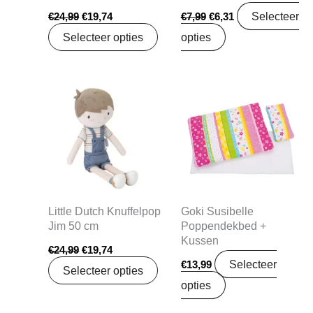
Selecteer
€
24,99
€
19,74
€
7,99
€
6,31
Selecteer opties
opties
Oorspronkelijke
Huidige
prijs
prijs
was:
is:
€24,99.
€19,74.
Little Dutch Knuffelpop
Goki Susibelle
Jim 50 cm
Poppendekbed +
Kussen
€
24,99
€
19,74
Selecteer
€
13,99
Selecteer opties
opties