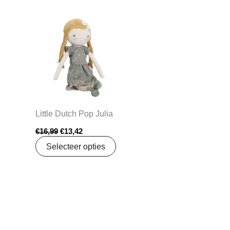
Oorspronkelijke
Huidige
prijs
prijs
was:
is:
€16,99.
€13,42.
Little Dutch Pop Julia
€
16,99
€
13,42
Selecteer opties