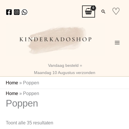
Ga
♡
Zoeken
naar
de
inhoud
Vandaag besteld =
Maandag 10 Augustus verzonden
Home
»
Poppen
Gesorteerd
Home
»
Poppen
Poppen
op
nieuwste
Toont alle 35 resultaten