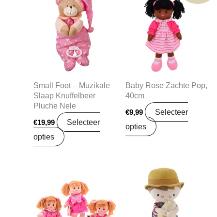
Small Foot – Muzikale
Baby Rose Zachte Pop,
Slaap Knuffelbeer
40cm
Pluche Nele
Selecteer
€
9,99
Selecteer
€
19,99
opties
opties
Oorspronkelijke
Huidige
prijs
prijs
was:
is:
€24,99.
€19,74.