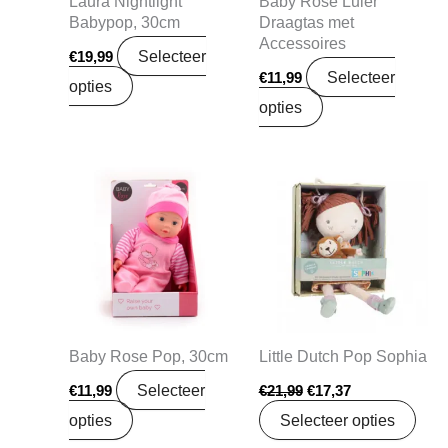
Laura Nightlight
Baby Rose Luier
Babypop, 30cm
Draagtas met
Accessoires
Selecteer
€
19,99
Selecteer
€
11,99
opties
opties
Oorspronkelijke
Huidige
prijs
prijs
was:
is:
€21,99.
€17,37.
Baby Rose Pop, 30cm
Little Dutch Pop Sophia
Selecteer
€
11,99
€
21,99
€
17,37
opties
Selecteer opties