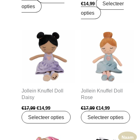
Selecteer
€
14,99
opties
opties
Oorspronkelijke
Huidige
Oorspronkelijke
Huidige
prijs
prijs
prijs
prijs
was:
is:
was:
is:
€17,99.
€14,99.
€17,99.
€14,99.
Jollein Knuffel Doll
Jollein Knuffel Doll
Daisy
Rose
€
17,99
€
14,99
€
17,99
€
14,99
Selecteer opties
Selecteer opties
Naam