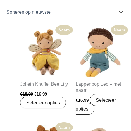
Naam
Naam
Oorspronkelijke
Huidige
prijs
prijs
was:
is:
€18,99.
€16,99.
Jollein Knuffel Bee Lily
Lappenpop Leo – met
naam
€
18,99
€
16,99
Selecteer
€
16,99
Selecteer opties
opties
Naam
Oorspronkelijke
Huidige