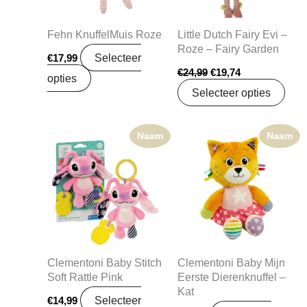
Fehn KnuffelMuis Roze
Little Dutch Fairy Evi –
Roze – Fairy Garden
Selecteer
€
17,99
€
24,99
€
19,74
opties
Selecteer opties
Naam
Naam
Clementoni Baby Stitch
Clementoni Baby Mijn
Soft Rattle Pink
Eerste Dierenknuffel –
Kat
Selecteer
€
14,99