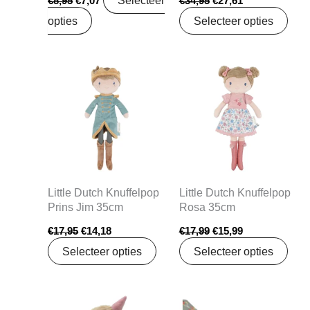
€
8,95
€
7,07
€
34,95
€
27,61
opties
Selecteer opties
Oorspronkelijke
Huidige
Oorspronkelijke
Huidige
prijs
prijs
prijs
prijs
was:
is:
was:
is:
€17,95.
€14,18.
€17,99.
€15,99.
Little Dutch Knuffelpop
Little Dutch Knuffelpop
Prins Jim 35cm
Rosa 35cm
€
17,95
€
14,18
€
17,99
€
15,99
Selecteer opties
Selecteer opties
Oorspronkelijke
Huidige
Oorspronkelijke
Huidige
prijs
prijs
prijs
prijs