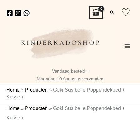
Ga
♡
Zoeken
naar
de
inhoud
Vandaag besteld =
Maandag 10 Augustus verzonden
Home
»
Producten
»
Goki Susibelle Poppendekbed +
Kussen
Goki
Home
»
Producten
»
Goki Susibelle Poppendekbed +
Susibelle
Kussen
Poppendekbed
+
Kussen
aantal