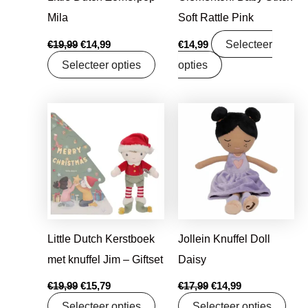
Mila
Soft Rattle Pink
Selecteer
€
19,99
€
14,99
€
14,99
Selecteer opties
opties
Oorspronkelijke
Huidige
Oorspronkelijke
Huidige
prijs
prijs
prijs
prijs
was:
is:
was:
is:
€19,99.
€15,79.
€17,99.
€14,99.
Little Dutch Kerstboek
Jollein Knuffel Doll
met knuffel Jim – Giftset
Daisy
€
19,99
€
15,79
€
17,99
€
14,99
Selecteer opties
Selecteer opties