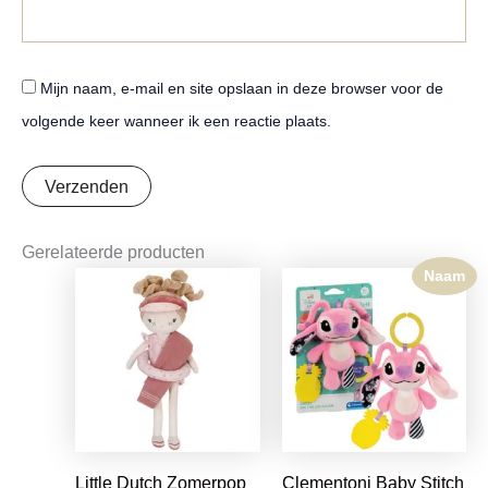
Mijn naam, e-mail en site opslaan in deze browser voor de
volgende keer wanneer ik een reactie plaats.
Gerelateerde producten
Naam
Oorspronkelijke
Huidige
prijs
prijs
was:
is:
€19,99.
€14,99.
Little Dutch Zomerpop
Clementoni Baby Stitch