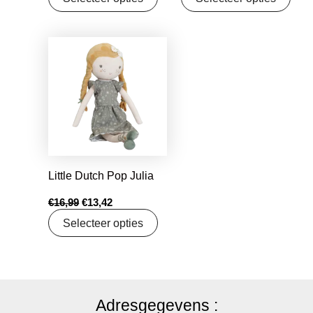
Oorspronkelijke
Huidige
prijs
prijs
was:
is:
€16,99.
€13,42.
Little Dutch Pop Julia
€
16,99
€
13,42
Selecteer opties
Adresgegevens :