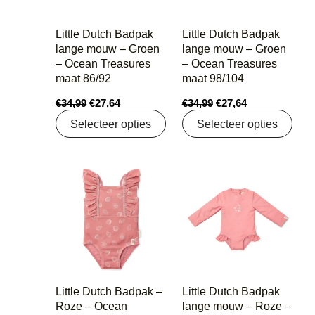
Little Dutch Badpak
Little Dutch Badpak
lange mouw – Groen
lange mouw – Groen
– Ocean Treasures
– Ocean Treasures
maat 86/92
maat 98/104
€
34,99
€
27,64
€
34,99
€
27,64
Selecteer opties
Selecteer opties
Oorspronkelijke
Huidige
Oorspronkelijke
Huidige
prijs
prijs
prijs
prijs
was:
is:
was:
is:
€27,99.
€22,11.
€34,99.
€27,64.
Little Dutch Badpak –
Little Dutch Badpak
Roze – Ocean
lange mouw – Roze –