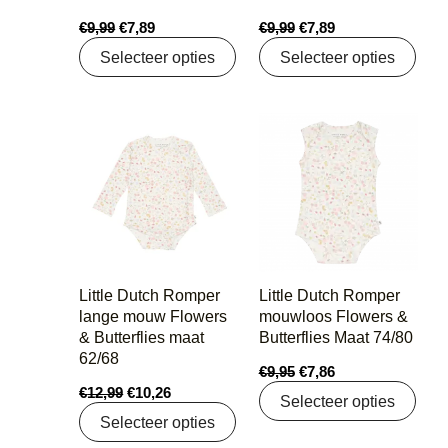
€
9,99
€
7,89
€
9,99
€
7,89
Selecteer opties
Selecteer opties
Oorspronkelijke
Huidige
Oorspronkelijke
Huidige
prijs
prijs
prijs
prijs
was:
is:
was:
is:
€12,99.
€10,26.
€9,95.
€7,86.
Little Dutch Romper
Little Dutch Romper
lange mouw Flowers
mouwloos Flowers &
& Butterflies maat
Butterflies Maat 74/80
62/68
€
9,95
€
7,86
€
12,99
€
10,26
Selecteer opties
Selecteer opties