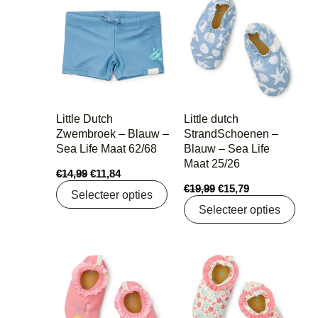
prijs
prijs
prijs
prijs
was:
is:
was:
is:
€14,99.
€11,84.
€19,99.
€15,79.
Little Dutch
Little dutch
Zwembroek – Blauw –
StrandSchoenen –
Sea Life Maat 62/68
Blauw – Sea Life
Maat 25/26
€
14,99
€
11,84
€
19,99
€
15,79
Selecteer opties
Selecteer opties
Oorspronkelijke
Huidige
Oorspronkelijke
Huidige
prijs
prijs
prijs
prijs
was:
is:
was:
is:
€19,99.
€15,79.
€19,99.
€15,79.