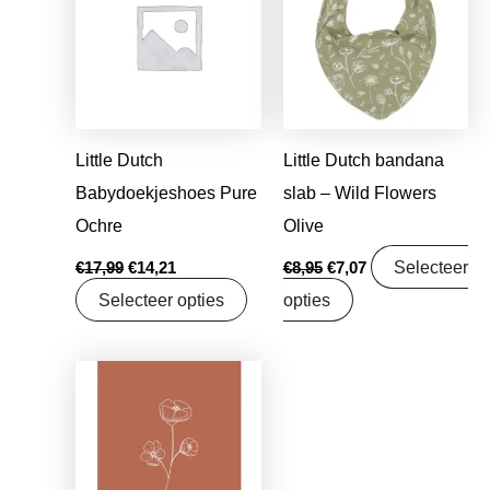
€17,99.
€14,21.
€8,95.
€7,07.
Little Dutch
Little Dutch bandana
Babydoekjeshoes Pure
slab – Wild Flowers
Ochre
Olive
Selecteer
€
17,99
€
14,21
€
8,95
€
7,07
Selecteer opties
opties
Oorspronkelijke
Huidige
prijs
prijs
was:
is:
€1,25.
€0,99.