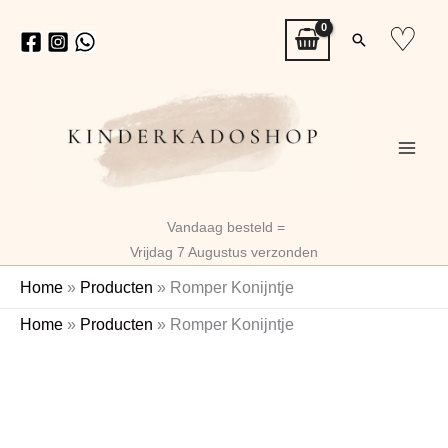
Ga
♡
Zoeken
naar
de
inhoud
Vandaag besteld =
Vrijdag 7 Augustus verzonden
Home
»
Producten
»
Romper Konijntje
Romper
Oorspronkelijke
Huidige
Home
»
Producten
»
Romper Konijntje
Konijntje
prijs
prijs
aantal
was:
is:
€7,99.
€5,99.