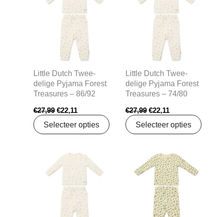
was:
is:
was:
is:
€27,99.
€22,11.
€27,99.
€22,11.
Little Dutch Twee-
Little Dutch Twee-
delige Pyjama Forest
delige Pyjama Forest
Treasures – 86/92
Treasures – 74/80
€
27,99
€
22,11
€
27,99
€
22,11
Selecteer opties
Selecteer opties
Oorspronkelijke
Huidige
Oorspronkelijke
Huidige
prijs
prijs
prijs
prijs
was:
is:
was:
is:
€27,99.
€22,11.
€27,99.
€22,11.