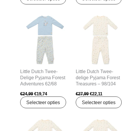
Oorspronkelijke
Huidige
Oorspronkelijke
Huidige
prijs
prijs
prijs
prijs
was:
is:
was:
is:
€24,99.
€19,74.
€27,99.
€22,11.
Little Dutch Twee-
Little Dutch Twee-
Delige Pyjama Forest
delige Pyjama Forest
Adventures 62/68
Treasures – 98/104
€
24,99
€
19,74
€
27,99
€
22,11
Selecteer opties
Selecteer opties
Oorspronkelijke
Huidige
Oorspronkelijke
Huidige
prijs
prijs
prijs
prijs