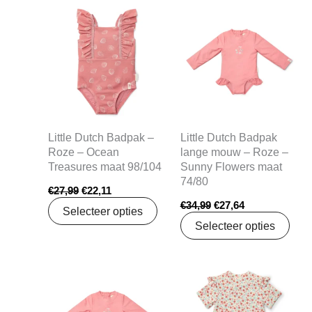
Oorspronkelijke
Huidige
Oorspronkelijke
Huidige
prijs
prijs
prijs
prijs
was:
is:
was:
is:
€27,99.
€22,11.
€34,99.
€27,64.
Little Dutch Badpak –
Little Dutch Badpak
Roze – Ocean
lange mouw – Roze –
Treasures maat 98/104
Sunny Flowers maat
74/80
€
27,99
€
22,11
€
34,99
€
27,64
Selecteer opties
Selecteer opties
Oorspronkelijke
Huidige
Oorspronkelijke
Huidige
prijs
prijs
prijs
prijs
was:
is:
was:
is:
€34,99.
€27,64.
€34,99.
€27,64.