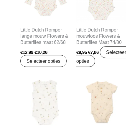
Little Dutch Romper
Little Dutch Romper
lange mouw Flowers &
mouwloos Flowers &
Butterflies maat 62/68
Butterflies Maat 74/80
Selecteer
€
12,99
€
10,26
€
9,95
€
7,86
Selecteer opties
opties
Oorspronkelijke
Huidige
Oorspronkelijke
Huidige
prijs
prijs
prijs
prijs
was:
is:
was:
is:
€9,99.
€7,89.
€12,95.
€10,23.