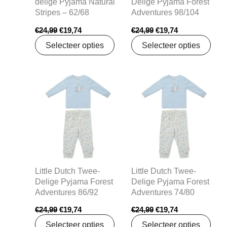
delige Pyjama Natural
Delige Pyjama Forest
Stripes – 62/68
Adventures 98/104
€
24,99
€
19,74
€
24,99
€
19,74
Selecteer opties
Selecteer opties
Oorspronkelijke
Huidige
Oorspronkelijke
Huidige
prijs
prijs
prijs
prijs
was:
is:
was:
is:
€24,99.
€19,74.
€24,99.
€19,74.
Little Dutch Twee-
Little Dutch Twee-
Delige Pyjama Forest
Delige Pyjama Forest
Adventures 86/92
Adventures 74/80
€
24,99
€
19,74
€
24,99
€
19,74
Selecteer opties
Selecteer opties