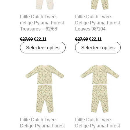
Little Dutch Twee-
Little Dutch Twee-
delige Pyjama Forest
Delige Pyjama Forest
Treasures – 62/68
Leaves 98/104
€
27,99
€
22,11
€
27,99
€
22,11
Selecteer opties
Selecteer opties
Oorspronkelijke
Huidige
Oorspronkelijke
Huidige
prijs
prijs
prijs
prijs
was:
is:
was:
is:
€27,99.
€22,11.
€27,99.
€22,11.
Little Dutch Twee-
Little Dutch Twee-
Delige Pyjama Forest
Delige Pyjama Forest