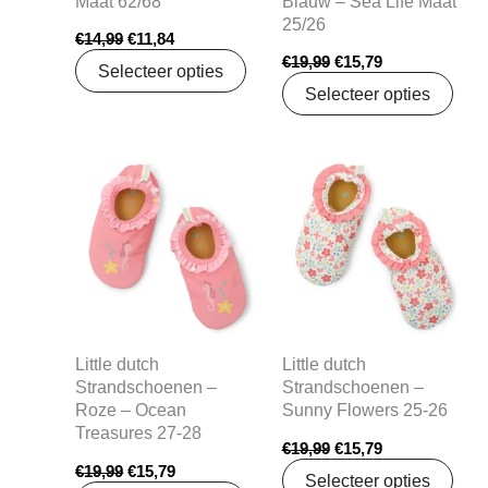
Maat 62/68
Blauw – Sea Life Maat
25/26
€
14,99
€
11,84
€
19,99
€
15,79
Selecteer opties
Selecteer opties
Oorspronkelijke
Huidige
Oorspronkelijke
Huidige
prijs
prijs
prijs
prijs
was:
is:
was:
is:
€19,99.
€15,79.
€19,99.
€15,79.
Little dutch
Little dutch
Strandschoenen –
Strandschoenen –
Roze – Ocean
Sunny Flowers 25-26
Treasures 27-28
€
19,99
€
15,79
€
19,99
€
15,79
Selecteer opties