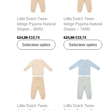
Little Dutch Twee-
Little Dutch Twee-
delige Pyjama Natural
delige Pyjama Natural
Stripes – 86/92
Stripes – 74/80
€
24,99
€
19,74
€
24,99
€
19,74
Selecteer opties
Selecteer opties
Oorspronkelijke
Huidige
Oorspronkelijke
Huidige
prijs
prijs
prijs
prijs
was:
is:
was:
is:
€24,99.
€19,74.
€24,99.
€19,74.
Little Dutch Twee-
Little Dutch Twee-