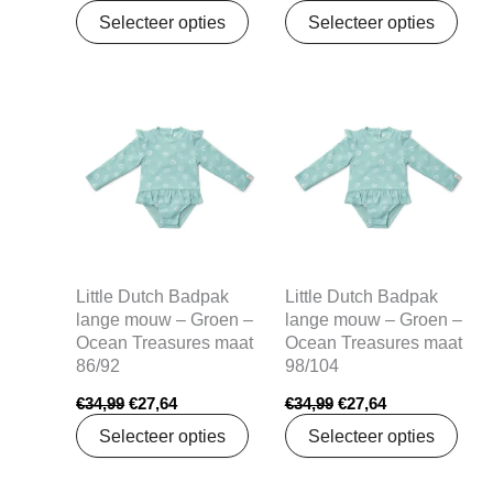
Selecteer opties
Selecteer opties
Oorspronkelijke
Huidige
Oorspronkelijke
Huidige
prijs
prijs
prijs
prijs
was:
is:
was:
is:
€34,99.
€27,64.
€34,99.
€27,64.
Little Dutch Badpak
Little Dutch Badpak
lange mouw – Groen –
lange mouw – Groen –
Ocean Treasures maat
Ocean Treasures maat
86/92
98/104
€
34,99
€
27,64
€
34,99
€
27,64
Selecteer opties
Selecteer opties