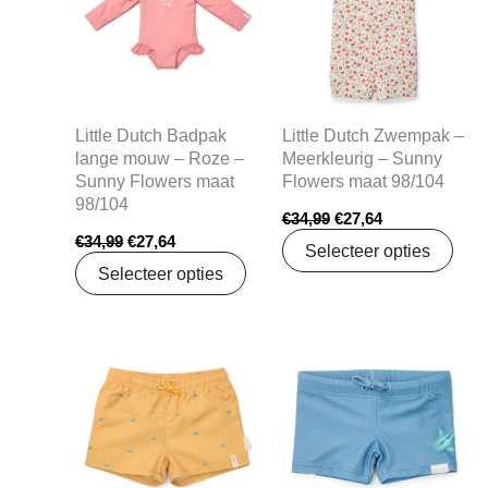
Little Dutch Badpak
Little Dutch Zwempak –
lange mouw – Roze –
Meerkleurig – Sunny
Sunny Flowers maat
Flowers maat 98/104
98/104
€
34,99
€
27,64
€
34,99
€
27,64
Selecteer opties
Selecteer opties
Oorspronkelijke
Huidige
Oorspronkelijke
Huidige
prijs
prijs
prijs
prijs
was:
is:
was:
is:
€19,99.
€15,79.
€14,99.
€11,84.