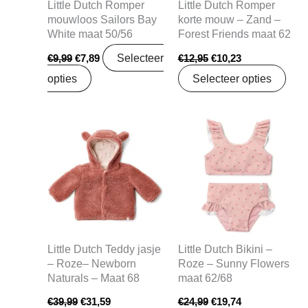
Little Dutch Romper
Little Dutch Romper
mouwloos Sailors Bay
korte mouw – Zand –
White maat 50/56
Forest Friends maat 62
Selecteer
€
9,99
€
7,89
€
12,95
€
10,23
opties
Selecteer opties
Oorspronkelijke
Huidige
Oorspronkelijke
Huidige
prijs
prijs
prijs
prijs
was:
is:
was:
is:
€39,99.
€31,59.
€24,99.
€19,74.
Little Dutch Teddy jasje
Little Dutch Bikini –
– Roze– Newborn
Roze – Sunny Flowers
Naturals – Maat 68
maat 62/68
€
39,99
€
31,59
€
24,99
€
19,74