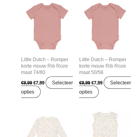
Oorspronkelijke
Huidige
Oorspronkelijke
Huidige
prijs
prijs
prijs
prijs
was:
is:
was:
is:
€9,99.
€7,89.
€9,99.
€7,89.
Little Dutch – Romper
Little Dutch – Romper
korte mouw Rib Roze
korte mouw Rib Roze
maat 74/80
maat 50/56
Selecteer
Selecteer
€
9,99
€
7,89
€
9,99
€
7,89
opties
opties
Oorspronkelijke
Huidige
Oorspronkelijke
Huidige
prijs
prijs
prijs
prijs
was:
is:
was:
is:
€12,99.
€10,26.
€9,95.
€7,86.