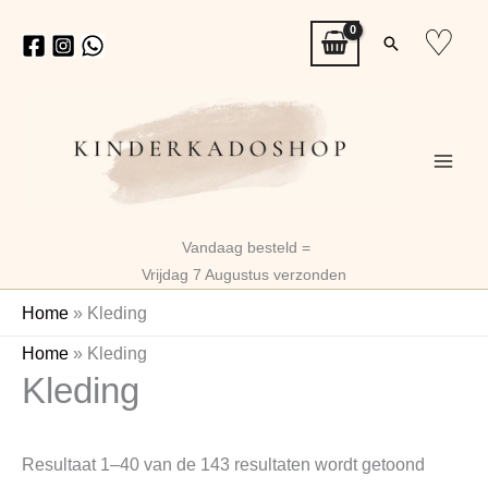
Ga
♡
Zoeken
naar
de
inhoud
Vandaag besteld =
Vrijdag 7 Augustus verzonden
Home
»
Kleding
Gesorte
Home
»
Kleding
Kleding
op
nieuwst
Resultaat 1–40 van de 143 resultaten wordt getoond