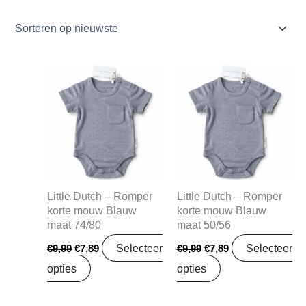
Oorspronkelijke
Huidige
Oorspronkelijke
Huidige
prijs
prijs
prijs
prijs
was:
is:
was:
is:
€9,99.
€7,89.
€9,99.
€7,89.
Little Dutch – Romper
Little Dutch – Romper
korte mouw Blauw
korte mouw Blauw
maat 74/80
maat 50/56
Selecteer
Selecteer
€
9,99
€
7,89
€
9,99
€
7,89
opties
opties