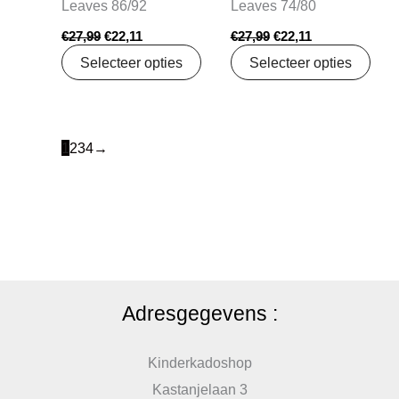
Leaves 86/92
Leaves 74/80
€
27,99
€
22,11
€
27,99
€
22,11
Selecteer opties
Selecteer opties
1
2
3
4
→
Adresgegevens :
Kinderkadoshop
Kastanjelaan 3