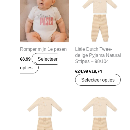
prijs
prijs
was:
is:
€24,99.
€19,74.
Romper mijn 1e pasen
Little Dutch Twee-
delige Pyjama Natural
Selecteer
€
8,99
Stripes – 98/104
opties
€
24,99
€
19,74
Selecteer opties
Oorspronkelijke
Huidige
Oorspronkelijke
Huidige
prijs
prijs
prijs
prijs
was:
is:
was:
is:
€24,99.
€19,74.
€24,99.
€19,74.