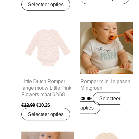
Selecteer opties
Oorspronkelijke
Huidige
prijs
prijs
was:
is:
€12,99.
€10,26.
Little Dutch Romper
Romper mijn 1e pasen
lange mouw Little Pink
Mintgroen
Flowers maat 62/68
Selecteer
€
8,99
€
12,99
€
10,26
opties
Selecteer opties
Oorspronkelijke
Huidige