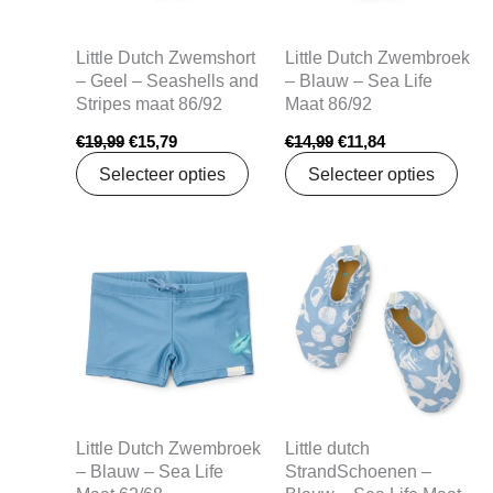
Little Dutch Zwemshort
Little Dutch Zwembroek
– Geel – Seashells and
– Blauw – Sea Life
Stripes maat 86/92
Maat 86/92
€
19,99
€
15,79
€
14,99
€
11,84
Selecteer opties
Selecteer opties
Oorspronkelijke
Huidige
Oorspronkelijke
Huidige
prijs
prijs
prijs
prijs
was:
is:
was:
is:
€14,99.
€11,84.
€19,99.
€15,79.
Little Dutch Zwembroek
Little dutch
– Blauw – Sea Life
StrandSchoenen –