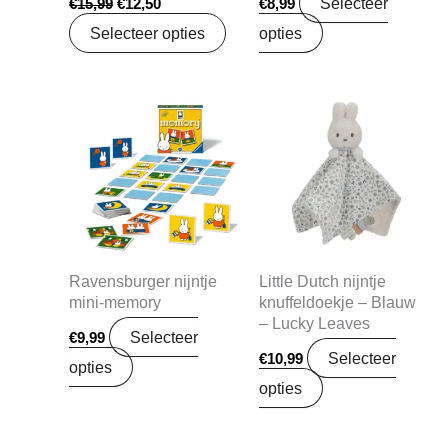
Selecteer
€
15,99
€
12,50
€
8,99
Selecteer opties
opties
Ravensburger nijntje
Little Dutch nijntje
mini-memory
knuffeldoekje – Blauw
– Lucky Leaves
Selecteer
€
9,99
Selecteer
€
10,99
opties
opties