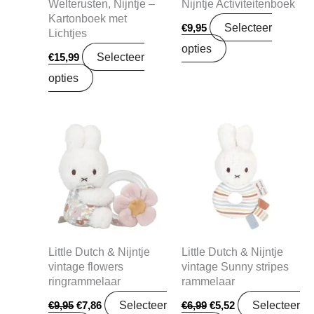
Welterusten, Nijntje –
Nijntje Activiteitenboek
Kartonboek met
Selecteer
€
9,95
Lichtjes
opties
Selecteer
€
15,99
opties
Oorspronkelijke
Huidige
Oorspronkelijke
Huidige
prijs
prijs
prijs
prijs
was:
is:
was:
is:
€9,95.
€7,86.
€6,99.
€5,52.
Little Dutch & Nijntje
Little Dutch & Nijntje
vintage flowers
vintage Sunny stripes
ringrammelaar
rammelaar
Selecteer
Selecteer
€
9,95
€
7,86
€
6,99
€
5,52