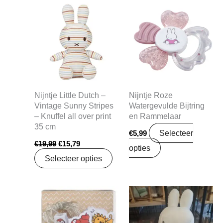
Oorspronkelijke
Huidige
prijs
prijs
was:
is:
€19,99.
€15,79.
Nijntje Little Dutch –
Nijntje Roze
Vintage Sunny Stripes
Watergevulde Bijtring
– Knuffel all over print
en Rammelaar
35 cm
Selecteer
€
5,99
€
19,99
€
15,79
opties
Selecteer opties