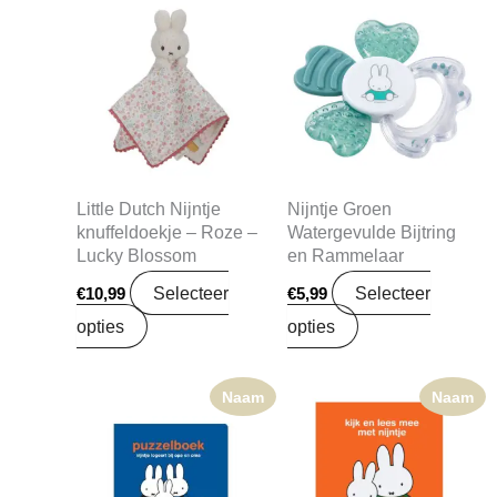
Little Dutch Nijntje
Nijntje Groen
knuffeldoekje – Roze –
Watergevulde Bijtring
Lucky Blossom
en Rammelaar
Selecteer
Selecteer
€
10,99
€
5,99
opties
opties
Naam
Naam