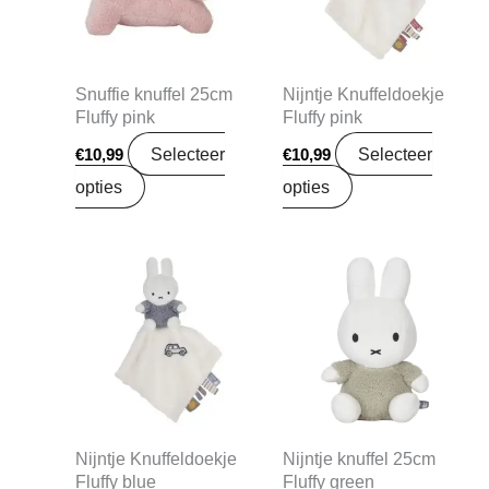
Snuffie knuffel 25cm
Nijntje Knuffeldoekje
Fluffy pink
Fluffy pink
Selecteer
Selecteer
€
10,99
€
10,99
opties
opties
Nijntje Knuffeldoekje
Nijntje knuffel 25cm
Fluffy blue
Fluffy green