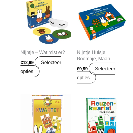
Nijntje – Wat mist er?
Nijntje Huisje,
Boompje, Maan
Selecteer
€
12,99
Selecteer
€
9,99
opties
opties