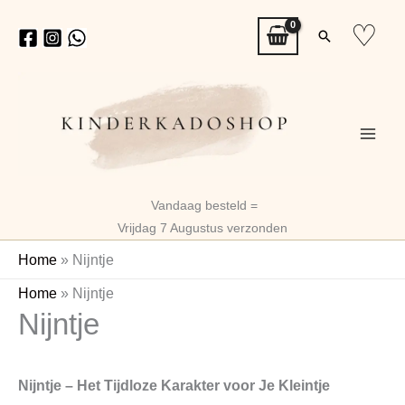
Ga
♡
Zoeken
naar
de
inhoud
Vandaag besteld =
Vrijdag 7 Augustus verzonden
Home
»
Nijntje
Gesortee
Home
»
Nijntje
Nijntje
op
nieuwste
Nijntje – Het Tijdloze Karakter voor Je Kleintje