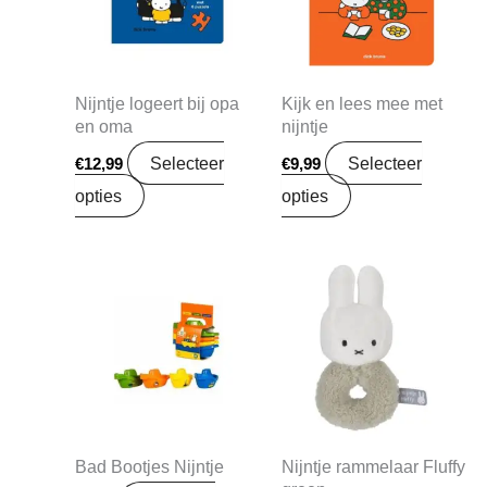
Nijntje logeert bij opa
Kijk en lees mee met
en oma
nijntje
Selecteer
Selecteer
€
12,99
€
9,99
opties
opties
Bad Bootjes Nijntje
Nijntje rammelaar Fluffy