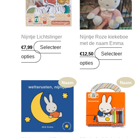
Nijntje Lichtslinger
Nijntje Roze kiekeboe
met de naam Emma
Selecteer
€
7,99
Selecteer
€
12,50
opties
opties
Naam
Naam