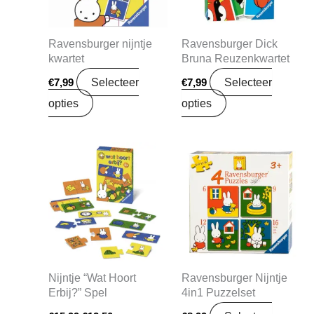
Ravensburger nijntje
Ravensburger Dick
kwartet
Bruna Reuzenkwartet
Selecteer
Selecteer
€
7,99
€
7,99
opties
opties
Oorspronkelijke
Huidige
prijs
prijs
was:
is:
€15,99.
€12,50.
Nijntje “Wat Hoort
Ravensburger Nijntje
Erbij?” Spel
4in1 Puzzelset