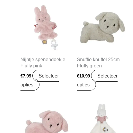
Nijntje spenendoekje
Snuffie knuffel 25cm
Fluffy pink
Fluffy green
Selecteer
Selecteer
€
7,99
€
10,99
opties
opties