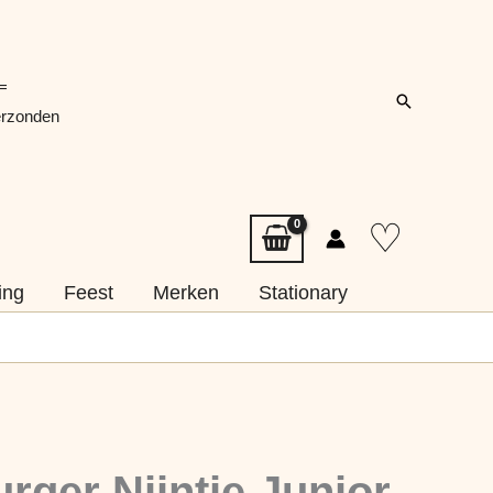
=
Zoeken
erzonden
♡
ing
Feest
Merken
Stationary
rger Nijntje Junior