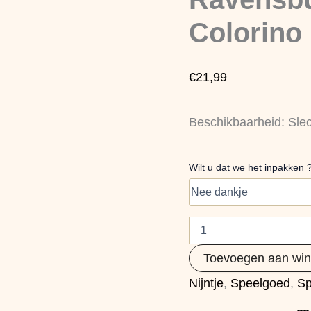
Colorino
aantal
Colorino
€
21,99
Beschikbaarheid:
Sle
Wilt u dat we het inpakken 
Toevoegen aan wi
Nijntje
,
Speelgoed
,
Sp