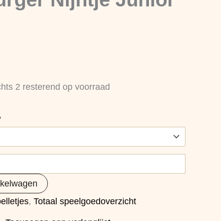
chts 2 resterend op voorraad
?
nkelwagen
elletjes
,
Totaal speelgoedoverzicht