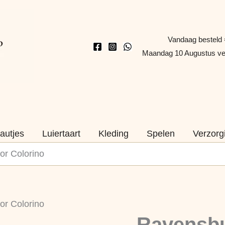
Vandaag besteld 
Maandag 10 Augustus v
autjes
Luiertaart
Kleding
Spelen
Verzorg
or Colorino
Ravensburger
or Colorino
Nijntje
Ravensbu
Junior