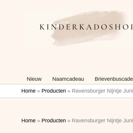
Ga
naar
de
inhoud
Nieuw
Naamcadeau
Brievenbuscade
Home
»
Producten
»
Ravensburger Nijntje Juni
Home
»
Producten
»
Ravensburger Nijntje Juni