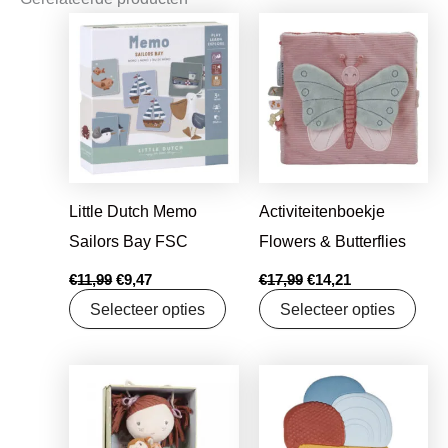
Oorspronkelijke
Huidige
Oorspronkelijke
Huidige
prijs
prijs
prijs
prijs
was:
is:
was:
is:
€11,99.
€9,47.
€17,99.
€14,21.
Little Dutch Memo
Activiteitenboekje
Sailors Bay FSC
Flowers & Butterflies
€
11,99
€
9,47
€
17,99
€
14,21
Selecteer opties
Selecteer opties
Oorspronkelijke
Huidige
Oorspronkelijke
Huidige
prijs
prijs
prijs
prijs
was:
is:
was:
is:
€21,99.
€17,37.
€8,99.
€7,50.