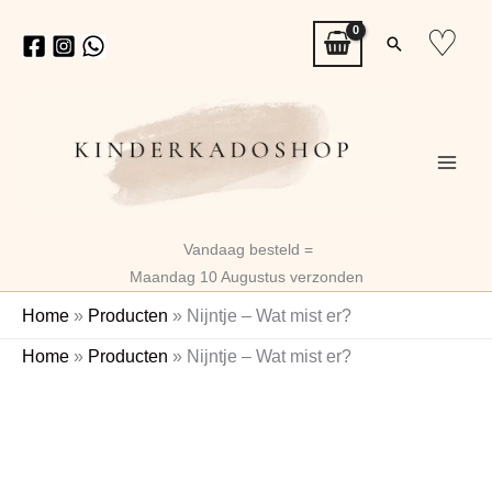
Ga
♡
Zoeken
naar
de
inhoud
Vandaag besteld =
Maandag 10 Augustus verzonden
Home
»
Producten
»
Nijntje – Wat mist er?
Nijntje
Home
»
Producten
»
Nijntje – Wat mist er?
-
Wat
mist
er?
aantal