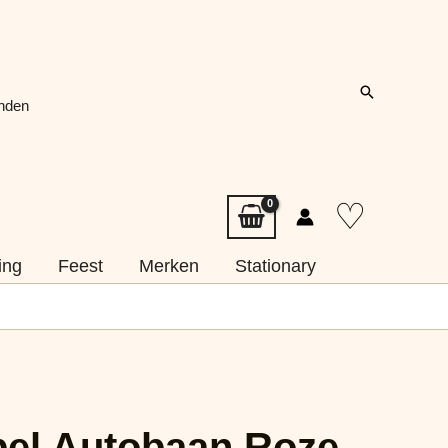
Zoeken
onden
♡
ing
Feest
Merken
Stationary
bel Autobaan Roze