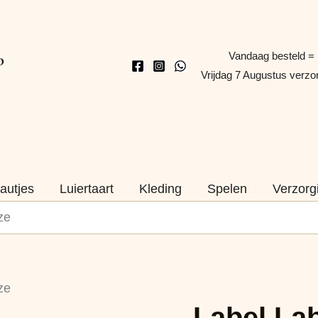
Vandaag besteld =
Vrijdag 7 Augustus verz
autjes
Luiertaart
Kleding
Spelen
Verzorg
ze
Label
ze
Label
Naam
Label La
Autobaan