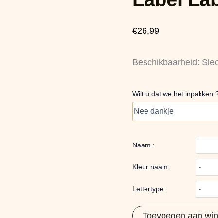
Roze
aantal
€
26,99
Beschikbaarheid:
Sle
Wilt u dat we het inpakken 
Naam :
Kleur naam :
Lettertype :
Toevoegen aan wi