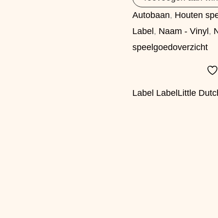
Autobaan
,
Houten sp
Label
,
Naam - Vinyl
,
speelgoedoverzicht
Label Label
Little Dutc