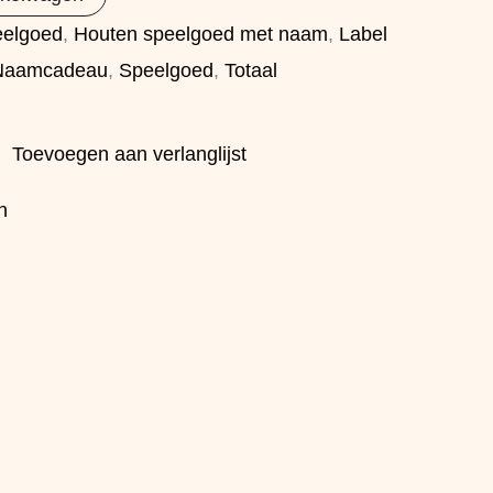
eelgoed
,
Houten speelgoed met naam
,
Label
Naamcadeau
,
Speelgoed
,
Totaal
Toevoegen aan verlanglijst
h