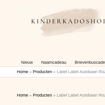
Ga
naar
de
inhoud
Nieuw
Naamcadeau
Brievenbuscade
Home
»
Producten
»
Label Label Autobaan Ro
Home
»
Producten
»
Label Label Autobaan Ro