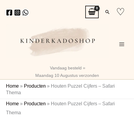
Ga
♡
Zoeken
naar
de
inhoud
Vandaag besteld =
Maandag 10 Augustus verzonden
Home
»
Producten
»
Houten Puzzel Cijfers – Safari
Thema
Houten
Home
»
Producten
»
Houten Puzzel Cijfers – Safari
Puzzel
Thema
Cijfers
Naam
–
Safari
Thema