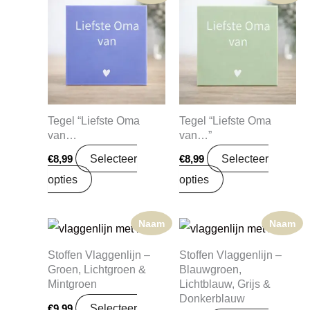
Tegel “Liefste Oma
Tegel “Liefste Oma
van…
van…”
Selecteer
Selecteer
€
8,99
€
8,99
opties
opties
Naam
Naam
Stoffen Vlaggenlijn –
Stoffen Vlaggenlijn –
Groen, Lichtgroen &
Blauwgroen,
Mintgroen
Lichtblauw, Grijs &
Donkerblauw
Selecteer
€
9,99