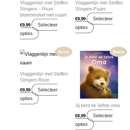
Vlaggenlijn met Stoffen
Vlaggenlijn met Stoffen
Slingers – Roze
Slingers Paars
bloemmotief met naam
Selecteer
€
9,99
Selecteer
€
9,99
opties
opties
Naam
Naam
Vlaggenlijn met Stoffen
Slingers Roze
Selecteer
€
9,99
opties
Jij bent de liefste oma
Selecteer
€
6,99
opties