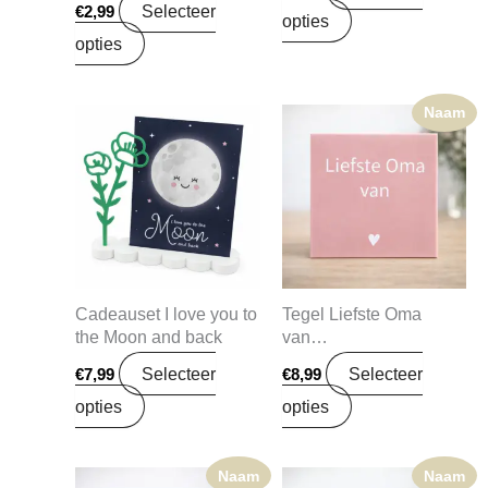
Selecteer
€
2,99
opties
opties
Naam
Cadeauset I love you to
Tegel Liefste Oma
the Moon and back
van…
Selecteer
Selecteer
€
7,99
€
8,99
opties
opties
Naam
Naam