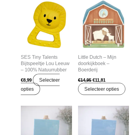
Oorspronkelijke
Huidige
prijs
prijs
was:
is:
€14,95.
€11,81.
SES Tiny Talents
Little Dutch – Mijn
Bijtspeeltje Lou Leeuw
doorkijkboek –
– 100% Natuurrubber
Boerderij
Selecteer
€
8,99
€
14,95
€
11,81
opties
Selecteer opties