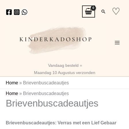
Ga
♡
Zoeken
naar
de
inhoud
Vandaag besteld =
Maandag 10 Augustus verzonden
Home
»
Brievenbuscadeautjes
Gesorte
Home
»
Brievenbuscadeautjes
Brievenbuscadeautjes
op
nieuwst
Brievenbuscadeautjes: Verras met een Lief Gebaar