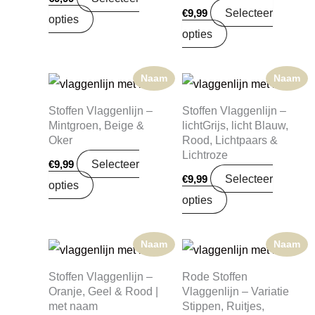
Selecteer
€
9,99
opties
opties
Naam
Naam
Stoffen Vlaggenlijn –
Stoffen Vlaggenlijn –
Mintgroen, Beige &
lichtGrijs, licht Blauw,
Oker
Rood, Lichtpaars &
Lichtroze
Selecteer
€
9,99
Selecteer
€
9,99
opties
opties
Naam
Naam
Stoffen Vlaggenlijn –
Rode Stoffen
Oranje, Geel & Rood |
Vlaggenlijn – Variatie
met naam
Stippen, Ruitjes,