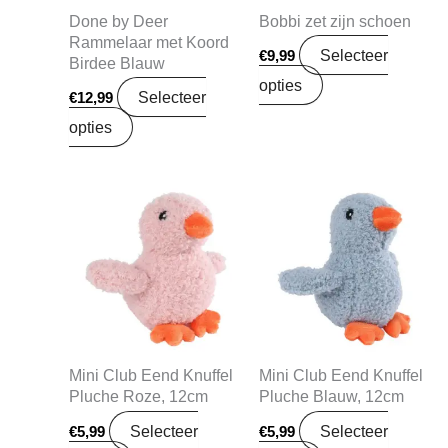
Done by Deer
Bobbi zet zijn schoen
Rammelaar met Koord
Selecteer
€
9,99
Birdee Blauw
opties
Selecteer
€
12,99
opties
Mini Club Eend Knuffel
Mini Club Eend Knuffel
Pluche Roze, 12cm
Pluche Blauw, 12cm
Selecteer
Selecteer
€
5,99
€
5,99