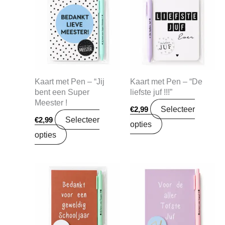
Kaart met Pen – “Jij
Kaart met Pen – “De
bent een Super
liefste juf !!!”
Meester !
Selecteer
€
2,99
Selecteer
€
2,99
opties
opties