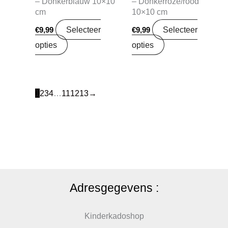
– Donkerblauw 10×10
– Donkerroze/rood
cm
10×10 cm
Selecteer
Selecteer
€
9,99
€
9,99
opties
opties
1
2
3
4
…
11
12
13
→
Adresgegevens :
Kinderkadoshop