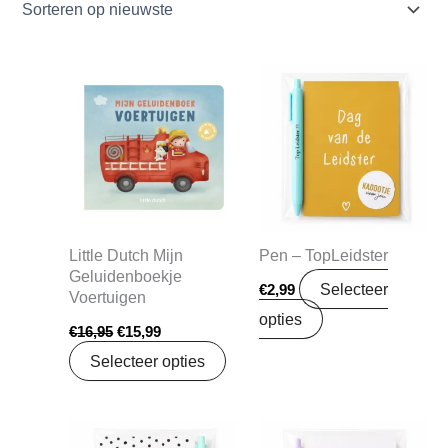
Oorspronkelijke
Huidige
prijs
prijs
was:
is:
€16,95.
€15,99.
Little Dutch Mijn
Pen – TopLeidster
Geluidenboekje
Selecteer
€
2,99
Voertuigen
opties
€
16,95
€
15,99
Selecteer opties