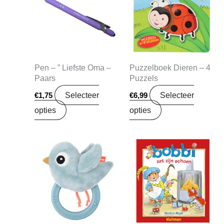
Pen – ” Liefste Oma –
Puzzelboek Dieren – 4
Paars
Puzzels
Selecteer
Selecteer
€
1,75
€
6,99
opties
opties