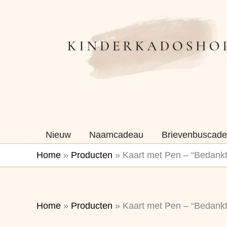
Ga
naar
de
inhoud
Nieuw
Naamcadeau
Brievenbuscade
Home
»
Producten
»
Kaart met Pen – “Bedankt 
Home
»
Producten
»
Kaart met Pen – “Bedankt 