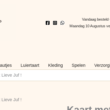
Vandaag besteld 
Maandag 10 Augustus v
autjes
Luiertaart
Kleding
Spelen
Verzorg
Lieve Juf !
Kaart
Lieve Juf !
met
Kaart me
Pen