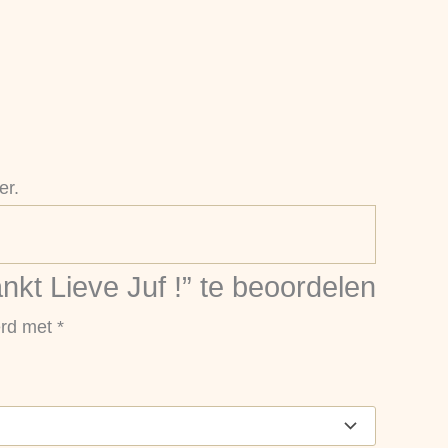
er.
kt Lieve Juf !” te beoordelen
erd met
*