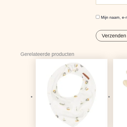
Mijn naam, e-m
Gerelateerde producten
Oorspronkelijke
Huidige
prijs
prijs
was:
is:
€9,99.
€7,89.