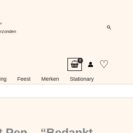
=
Zoeken
erzonden
♡
ing
Feest
Merken
Stationary
t Pen – “Bedankt