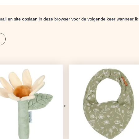
ail en site opslaan in deze browser voor de volgende keer wanneer ik 
Oorspronkelijke
Huidige
Oorspronkelijke
Huidige
prijs
prijs
prijs
prijs
was:
is:
was:
is:
€7,95.
€6,28.
€8,95.
€7,07.