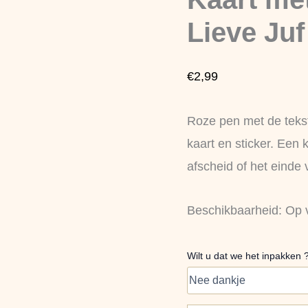
-
"Bedankt
Lieve Juf
Lieve
Juf
!
€
2,99
aantal
Roze pen met de tekst 
kaart en sticker. Een 
afscheid of het einde 
Beschikbaarheid:
Op 
Wilt u dat we het inpakken 