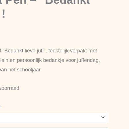
 !
“Bedankt lieve juf!”, feestelijk verpakt met
klein en persoonlijk bedankje voor juffendag,
van het schooljaar.
voorraad
?