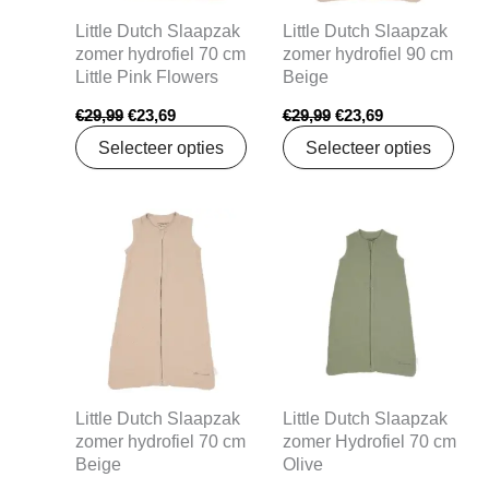
Little Dutch Slaapzak
Little Dutch Slaapzak
zomer hydrofiel 70 cm
zomer hydrofiel 90 cm
Little Pink Flowers
Beige
€
29,99
€
23,69
€
29,99
€
23,69
Selecteer opties
Selecteer opties
Oorspronkelijke
Huidige
Oorspronkelijke
Huidige
prijs
prijs
prijs
prijs
was:
is:
was:
is:
€29,99.
€23,69.
€29,99.
€23,69.
Little Dutch Slaapzak
Little Dutch Slaapzak
zomer hydrofiel 70 cm
zomer Hydrofiel 70 cm
Beige
Olive