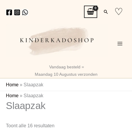
Ga
♡
Zoeken
naar
de
inhoud
Vandaag besteld =
Maandag 10 Augustus verzonden
Home
»
Slaapzak
Gesorteerd
Home
»
Slaapzak
Slaapzak
op
nieuwste
Toont alle 16 resultaten