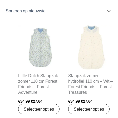
Oorspronkelijke
Huidige
Oorspronkelijke
Huidige
prijs
prijs
prijs
prijs
was:
is:
was:
is:
€34,99.
€27,64.
€34,99.
€27,64.
Little Dutch Slaapzak
Slaapzak zomer
zomer 110 cm Forest
hydrofiel 110 cm – Wit –
Friends – Forest
Forest Friends – Forest
Adventure
Treasures
€
34,99
€
27,64
€
34,99
€
27,64
Selecteer opties
Selecteer opties