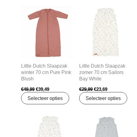
Oorspronkelijke
Huidige
Oorspronkelijke
Huidige
prijs
prijs
prijs
prijs
was:
is:
was:
is:
€49,99.
€39,49.
€29,99.
€23,69.
Little Dutch Slaapzak
Little Dutch Slaapzak
winter 70 cm Pure Pink
zomer 70 cm Sailors
Blush
Bay White
€
49,99
€
39,49
€
29,99
€
23,69
Selecteer opties
Selecteer opties
Oorspronkelijke
Huidige
Oorspronkelijke
Huidige
prijs
prijs
prijs
prijs
was:
is:
was:
is:
€29,99.
€23,69.
€29,99.
€23,69.