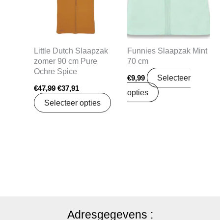
Little Dutch Slaapzak
Funnies Slaapzak Mint
zomer 90 cm Pure
70 cm
Ochre Spice
Selecteer
€
9,99
€
47,99
€
37,91
opties
Selecteer opties
Adresgegevens :