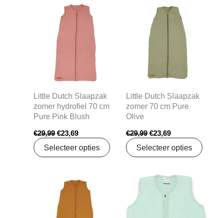
Oorspronkelijke
Huidige
Oorspronkelijke
Huidige
prijs
prijs
prijs
prijs
was:
is:
was:
is:
€29,99.
€23,69.
€29,99.
€23,69.
Little Dutch Slaapzak
Little Dutch Slaapzak
zomer hydrofiel 70 cm
zomer 70 cm Pure
Pure Pink Blush
Olive
€
29,99
€
23,69
€
29,99
€
23,69
Selecteer opties
Selecteer opties
Oorspronkelijke
Huidige
prijs
prijs
was:
is:
€47,99.
€37,91.