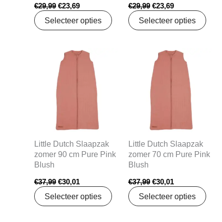
€
29,99
€
23,69
€
29,99
€
23,69
Selecteer opties
Selecteer opties
Oorspronkelijke
Huidige
Oorspronkelijke
Huidige
prijs
prijs
prijs
prijs
was:
is:
was:
is:
€37,99.
€30,01.
€37,99.
€30,01.
Little Dutch Slaapzak
Little Dutch Slaapzak
zomer 90 cm Pure Pink
zomer 70 cm Pure Pink
Blush
Blush
€
37,99
€
30,01
€
37,99
€
30,01
Selecteer opties
Selecteer opties