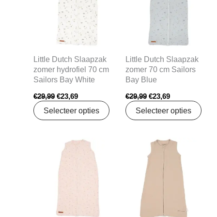
Little Dutch Slaapzak
Little Dutch Slaapzak
zomer hydrofiel 70 cm
zomer 70 cm Sailors
Sailors Bay White
Bay Blue
€
29,99
€
23,69
€
29,99
€
23,69
Selecteer opties
Selecteer opties
Oorspronkelijke
Huidige
Oorspronkelijke
Huidige
prijs
prijs
prijs
prijs
was:
is:
was:
is:
€29,99.
€23,69.
€29,99.
€23,69.