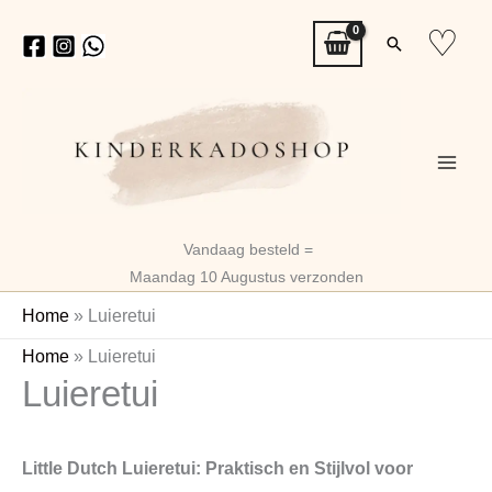
Ga
♡
Zoeken
naar
de
inhoud
Vandaag besteld =
Maandag 10 Augustus verzonden
Home
»
Luieretui
Home
»
Luieretui
Luieretui
Little Dutch Luieretui: Praktisch en Stijlvol voor