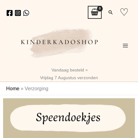
Ga
♡
Zoeken
naar
de
inhoud
Vandaag besteld =
Vrijdag 7 Augustus verzonden
Home
»
Verzorging