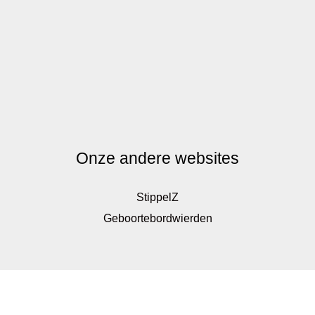
Onze andere websites
StippelZ
Geboortebordwierden
De waardering van www.kinderkadoshop.nl bij
WebwinkelKeur Reviews
is 9.8/10 gebaseerd op 326