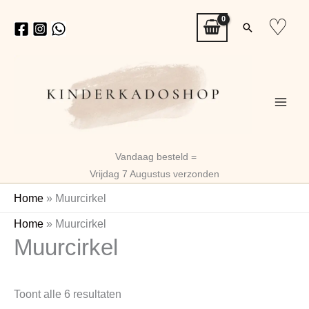
Ga
♡
Zoeken
naar
de
inhoud
Vandaag besteld =
Vrijdag 7 Augustus verzonden
Home
»
Muurcirkel
Gesorteerd
Home
»
Muurcirkel
Muurcirkel
op
nieuwste
Toont alle 6 resultaten