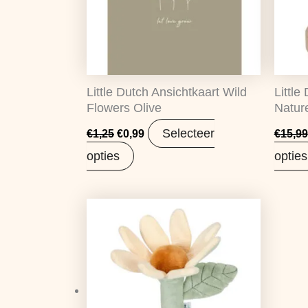
Little Dutch Ansichtkaart Wild
Little
Flowers Olive
Natur
Selecteer
€
1,25
€
0,99
€
15,99
opties
opties
Oorspronkelijke
Huidige
prijs
prijs
was:
is:
€7,95.
€6,28.