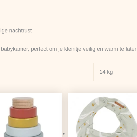
ige nachtrust
babykamer, perfect om je kleintje veilig en warm te late
t
14 kg
Oorspronkelijke
Huidige
Oorspronkelijke
Huidige
prijs
prijs
prijs
prijs
was:
is:
was:
is:
€15,99.
€12,63.
€9,95.
€7,86.