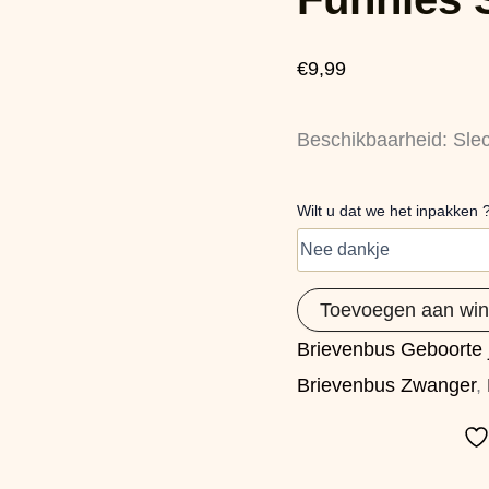
70
cm
aantal
€
9,99
Beschikbaarheid:
Sle
Wilt u dat we het inpakken 
Toevoegen aan wi
Brievenbus Geboorte
Brievenbus Zwanger
,