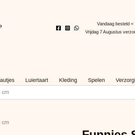
Vandaag besteld =
Vrijdag 7 Augustus verz
autjes
Luiertaart
Kleding
Spelen
Verzorg
0 cm
Funnies
0 cm
Slaapzak
Funnies 
Mint