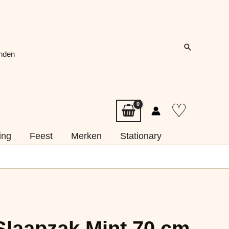
Zoeken
onden
♡
ing
Feest
Merken
Stationary
Slaapzak Mint 70 cm