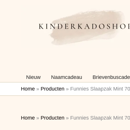
Ga
naar
de
inhoud
Nieuw
Naamcadeau
Brievenbuscade
Home
»
Producten
»
Funnies Slaapzak Mint 7
Home
»
Producten
»
Funnies Slaapzak Mint 7