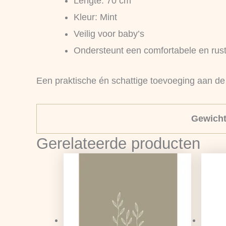
Lengte: 70 cm
Kleur: Mint
Veilig voor baby’s
Ondersteunt een comfortabele en rust
Een praktische én schattige toevoeging aan de 
Gewich
Gerelateerde producten
Oorspronkelijke
Huidige
prijs
prijs
was:
is:
€1,25.
€0,99.