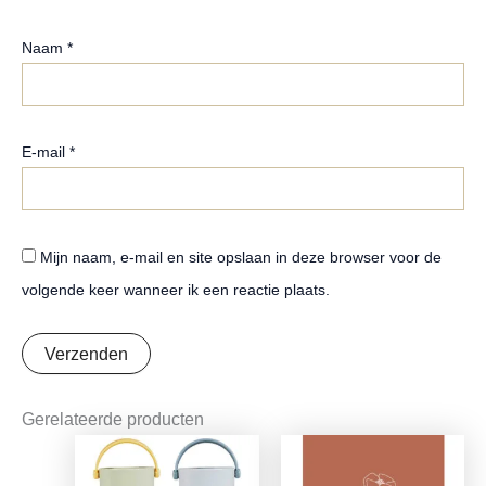
Naam
*
E-mail
*
Mijn naam, e-mail en site opslaan in deze browser voor de
volgende keer wanneer ik een reactie plaats.
Gerelateerde producten
Oorspronkelijke
Huidige
Oorspronkelijke
Huidige
prijs
prijs
prijs
prijs
was:
is:
was:
is: