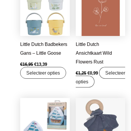
€16,95.
€13,39.
€1,25.
€0,99.
Little Dutch Badbekers
Little Dutch
Gans – Little Goose
Ansichtkaart Wild
Flowers Rust
€
16,95
€
13,39
Selecteer opties
Selecteer
€
1,25
€
0,99
opties
Oorspronkelijke
Huidige
Oorspronkelijke
Huidige
prijs
prijs
prijs
prijs
was:
is:
was:
is:
€8,99.
€7,10.
€7,95.
€6,28.