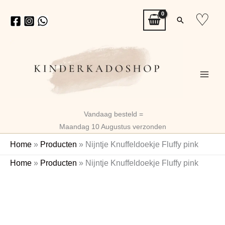
Ga
♡
Zoeken
naar
de
inhoud
Vandaag besteld =
Maandag 10 Augustus verzonden
Home
»
Producten
»
Nijntje Knuffeldoekje Fluffy pink
Nijntje
Home
»
Producten
»
Nijntje Knuffeldoekje Fluffy pink
Knuffeldoekje
Fluffy
pink
aantal