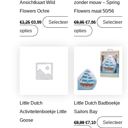
Ansichtkaart Wild
zonder mouw – Spring
Flowers Ochre
Flowers maat 50/56
Selecteer
Selecteer
€
1,25
€
0,99
€
9,95
€
7,86
opties
opties
Oorspronkelijke
Huidige
Oorspronkelijke
Huidige
prijs
prijs
prijs
prijs
was:
is:
was:
is:
€16,99.
€13,42.
€8,99.
€7,10.
Little Dutch
Little Dutch Badboekje
Activiteitenboekje Little
Sailors Bay
Goose
Selecteer
€
8,99
€
7,10