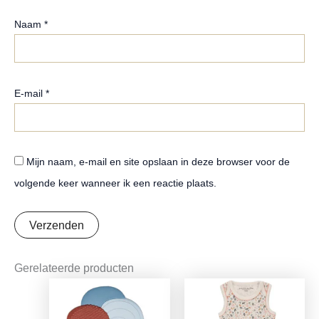
Naam
*
E-mail
*
Mijn naam, e-mail en site opslaan in deze browser voor de
volgende keer wanneer ik een reactie plaats.
Gerelateerde producten
Oorspronkelijke
Huidige
Oorspronkelijke
Huidige
prijs
prijs
prijs
prijs
was:
is:
was:
is: