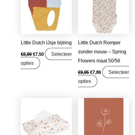
€8,99.
€7,50.
€9,95.
€7,86.
Little Dutch IJsje bijtring
Little Dutch Romper
zonder mouw – Spring
Selecteer
€
8,99
€
7,50
Flowers maat 50/56
opties
Selecteer
€
9,95
€
7,86
opties
Oorspronkelijke
Huidige
Oorspronkelijke
Huidige
prijs
prijs
prijs
prijs
was:
is:
was:
is:
€17,99.
€14,21.
€1,25.
€0,99.