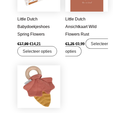
Little Dutch
Little Dutch
Babydoekjeshoes
Ansichtkaart Wild
Spring Flowers
Flowers Rust
Selecteer
€
17,99
€
14,21
€
1,25
€
0,99
Selecteer opties
opties
Oorspronkelijke
Huidige
prijs
prijs
was:
is:
€7,95.
€6,28.