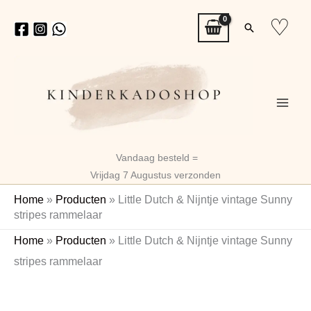
Ga
♡
Zoeken
naar
de
inhoud
Vandaag besteld =
Vrijdag 7 Augustus verzonden
Home
»
Producten
»
Little Dutch & Nijntje vintage Sunny
stripes rammelaar
Little
Oorspronkelijke
Huidige
Home
»
Producten
»
Little Dutch & Nijntje vintage Sunny
Dutch
prijs
prijs
stripes rammelaar
&
Nijntje
was:
is:
vintage
€6,99.
€5,52.
Sunny