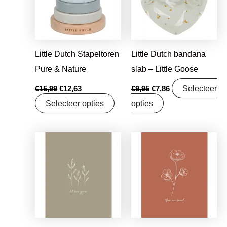
Little Dutch Stapeltoren
Little Dutch bandana
Pure & Nature
slab – Little Goose
Selecteer
€
15,99
€
12,63
€
9,95
€
7,86
Selecteer opties
opties
Oorspronkelijke
Huidige
Oorspronkelijke
Huidige
prijs
prijs
prijs
prijs
was:
is:
was:
is:
€1,25.
€0,99.
€1,25.
€0,99.