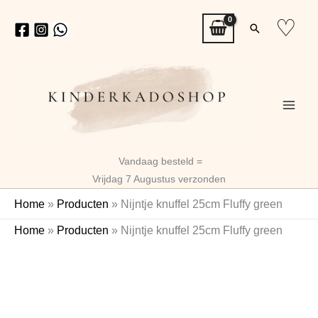
Ga
♡
Zoeken
naar
de
inhoud
Vandaag besteld =
Vrijdag 7 Augustus verzonden
Home
»
Producten
»
Nijntje knuffel 25cm Fluffy green
Nijntje
Home
»
Producten
»
Nijntje knuffel 25cm Fluffy green
knuffel
25cm
Fluffy
green
aantal