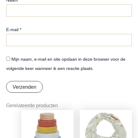
E-mail
*
Mijn naam, e-mail en site opslaan in deze browser voor de
volgende keer wanneer ik een reactie plaats.
Gerelateerde producten
Oorspronkelijke
Huidige
Oorspronkelijke
Huidige
prijs
prijs
prijs
prijs
was:
is:
was:
is:
€15,99.
€12,63.
€9,95.
€7,86.