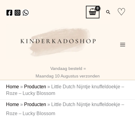
Ga
♡
Zoeken
naar
de
inhoud
Vandaag besteld =
Maandag 10 Augustus verzonden
Home
»
Producten
»
Little Dutch Nijntje knuffeldoekje –
Roze – Lucky Blossom
Little
Home
»
Producten
»
Little Dutch Nijntje knuffeldoekje –
Dutch
Roze – Lucky Blossom
Nijntje
knuffeldoekje
-
Roze