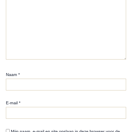
Naam
*
E-mail
*
Mijn naam, e-mail en site opslaan in deze browser voor de