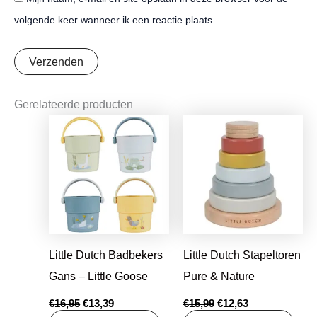
volgende keer wanneer ik een reactie plaats.
Gerelateerde producten
Oorspronkelijke
Huidige
Oorspronkelijke
Huidige
prijs
prijs
prijs
prijs
was:
is:
was:
is:
€16,95.
€13,39.
€15,99.
€12,63.
Little Dutch Badbekers
Little Dutch Stapeltoren
Gans – Little Goose
Pure & Nature
€
16,95
€
13,39
€
15,99
€
12,63