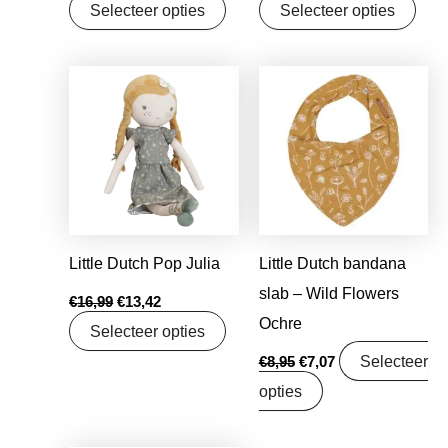
Selecteer opties
Selecteer opties
Oorspronkelijke
Huidige
Oorspronkelijke
Huidige
prijs
prijs
prijs
prijs
was:
is:
was:
is:
€16,99.
€13,42.
€8,95.
€7,07.
Little Dutch Pop Julia
Little Dutch bandana
slab – Wild Flowers
€
16,99
€
13,42
Ochre
Selecteer opties
Selecteer
€
8,95
€
7,07
opties