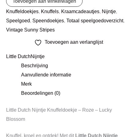
Toevoegen aan winkelwagen
Knuffeldoekjes
,
Knuffels
,
Kraamcadeautjes
,
Nijntje
,
Speelgoed
,
Speendoekjes
,
Totaal speelgoedoverzicht
,
Vintage Sunny Stripes
Toevoegen aan verlanglijst
Little Dutch
Nijntje
Beschrijving
Aanvullende informatie
Merk
Beoordelingen (0)
Little Dutch Nijntje Knuffeldoekje – Roze – Lucky
Blossom
Knuffel, kroel en ontdek! Met dit
Little Dutch Nijntje