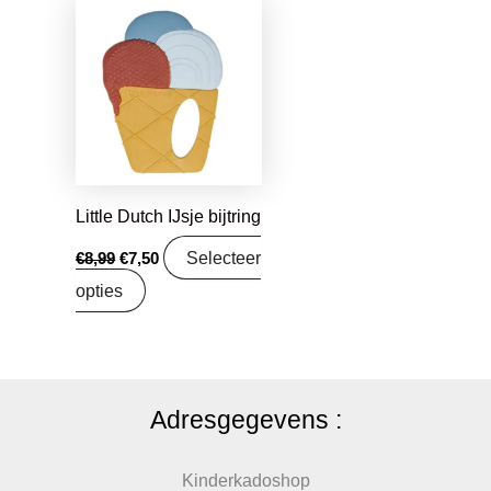
Oorspronkelijke
Huidige
prijs
prijs
was:
is:
€8,99.
€7,50.
Little Dutch IJsje bijtring
Selecteer
€
8,99
€
7,50
opties
Adresgegevens :
Kinderkadoshop