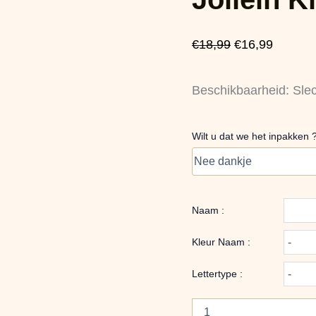
Lily
was:
is:
aantal
€18,99.
€16,99.
€
18,99
€
16,99
Beschikbaarheid:
Sle
Wilt u dat we het inpakken 
Naam :
Kleur Naam :
Lettertype :