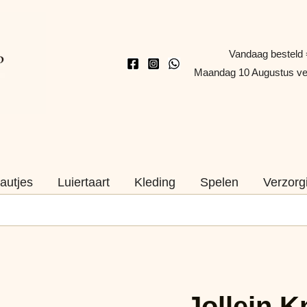
Vandaag besteld 
Maandag 10 Augustus v
autjes
Luiertaart
Kleding
Spelen
Verzorg
Jollein
Oorspronkelijk
Huidige
Knuffel
Naam
Jollein K
prijs
prijs
Bee