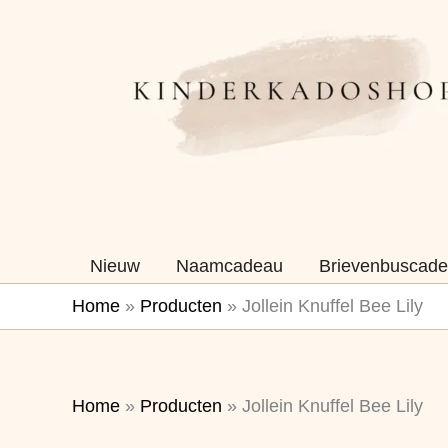
Ga
naar
de
inhoud
Nieuw
Naamcadeau
Brievenbuscade
Home
»
Producten
»
Jollein Knuffel Bee Lily
Home
»
Producten
»
Jollein Knuffel Bee Lily