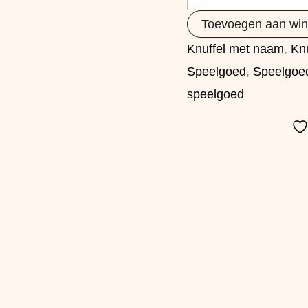
Toevoegen aan wi
Knuffel met naam
,
Knu
Speelgoed
,
Speelgoe
speelgoed