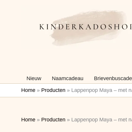
Ga
naar
de
inhoud
Nieuw
Naamcadeau
Brievenbuscade
Home
»
Producten
»
Lappenpop Maya – met 
Home
»
Producten
»
Lappenpop Maya – met 