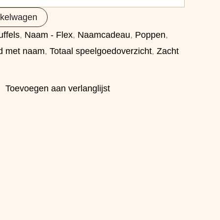
nkelwagen
ffels
,
Naam - Flex
,
Naamcadeau
,
Poppen
,
d met naam
,
Totaal speelgoedoverzicht
,
Zacht
Toevoegen aan verlanglijst