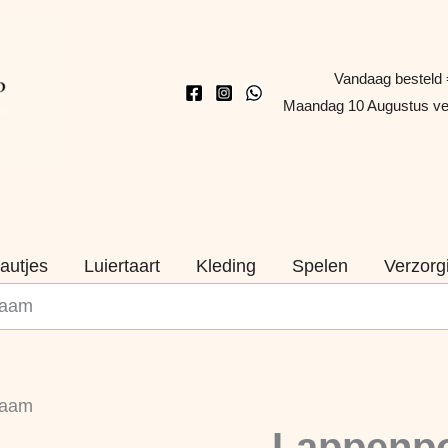
Vandaag besteld 
Maandag 10 Augustus v
autjes
Luiertaart
Kleding
Spelen
Verzorg
naam
Lappenpop
naam
Maya
Naam
Lappenp
–