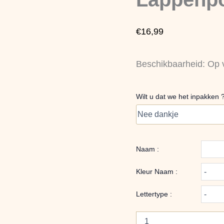
met
naam
aantal
€
16,99
Beschikbaarheid:
Op 
Wilt u dat we het inpakken 
Naam :
Kleur Naam :
Lettertype :