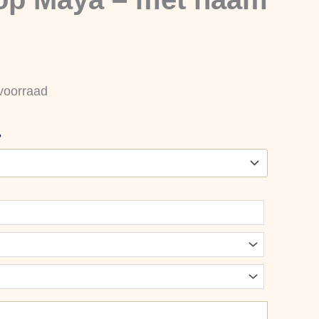
voorraad
?