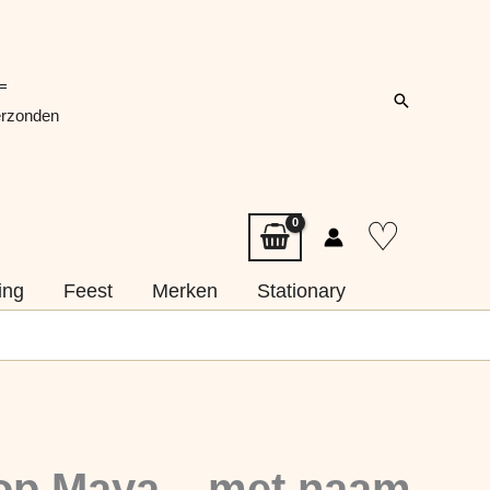
=
Zoeken
erzonden
♡
ing
Feest
Merken
Stationary
op Maya – met naam