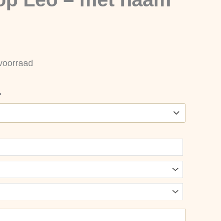
voorraad
?