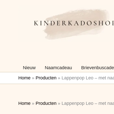
Ga
naar
de
inhoud
Nieuw
Naamcadeau
Brievenbuscade
Home
»
Producten
»
Lappenpop Leo – met n
Home
»
Producten
»
Lappenpop Leo – met n