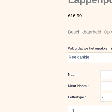
met
naam
aantal
€
16,99
Beschikbaarheid:
Op 
Wilt u dat we het inpakken 
Naam :
Kleur Naam :
Lettertype :