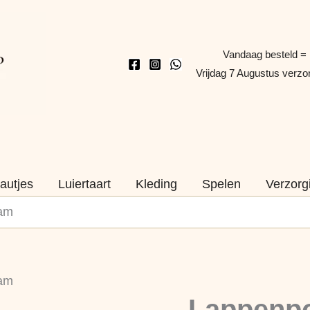
Vandaag besteld =
Vrijdag 7 Augustus verz
autjes
Luiertaart
Kleding
Spelen
Verzorg
aam
Lappenpop
aam
Leo
Naam
Lappenpo
–