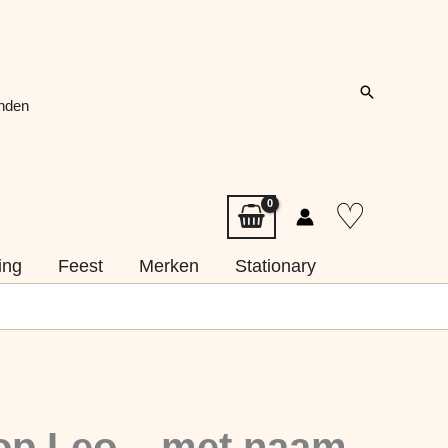
Zoeken
onden
♡
ing
Feest
Merken
Stationary
p Leo – met naam