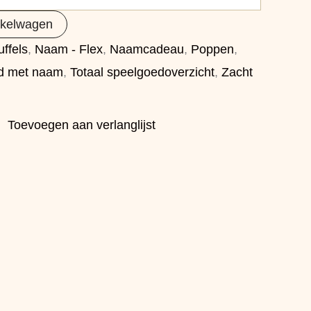
nkelwagen
ffels
,
Naam - Flex
,
Naamcadeau
,
Poppen
,
d met naam
,
Totaal speelgoedoverzicht
,
Zacht
Toevoegen aan verlanglijst