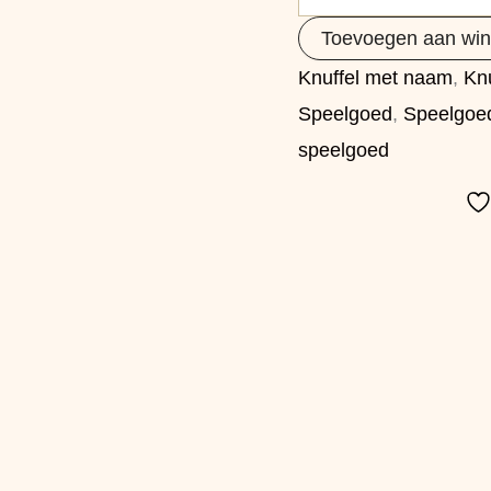
Toevoegen aan wi
Knuffel met naam
,
Knu
Speelgoed
,
Speelgoe
speelgoed