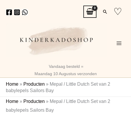
Ga
♡
Zoeken
naar
de
inhoud
Vandaag besteld =
Maandag 10 Augustus verzonden
Home
»
Producten
»
Mepal / Little Dutch Set van 2
babylepels Sailors Bay
Mepal
Oorspronkelijke
Huidige
Home
»
Producten
»
Mepal / Little Dutch Set van 2
/
prijs
prijs
babylepels Sailors Bay
Little
Dutch
was:
is:
Set
€6,99.
€5,52.
van