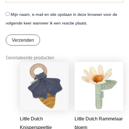
Mijn naam, e-mail en site opslaan in deze browser voor de
volgende keer wanneer ik een reactie plaats.
Gerelateerde producten
Oorspronkelijke
Huidige
Oorspronkelijke
Huidige
prijs
prijs
prijs
prijs
was:
is:
was:
is:
€7,95.
€6,28.
€7,95.
€6,28.
Little Dutch
Little Dutch Rammelaar
Knisperspeeltje
bloem