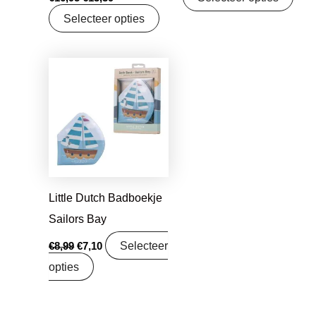
Selecteer opties
Oorspronkelijke
Huidige
prijs
prijs
was:
is:
€8,99.
€7,10.
Little Dutch Badboekje
Sailors Bay
Selecteer
€
8,99
€
7,10
opties