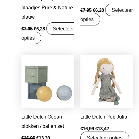
blaadjes Pure & Nature
Selecteer
€
7,95
€
6,28
blauw
opties
Selecteer
€
7,95
€
6,28
opties
Oorspronkelijke
Huidige
Oorspronkelijke
Huidige
prijs
prijs
prijs
prijs
was:
is:
was:
is:
€16,95.
€13,39.
€16,99.
€13,42.
Little Dutch Ocean
Little Dutch Pop Julia
blokken / ballen set
€
16,99
€
13,42
Selecteer opties
€
16,95
€
13,39