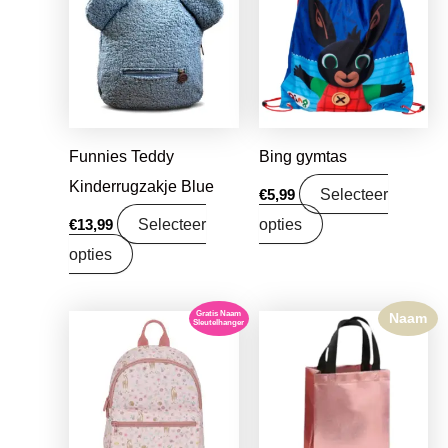
Funnies Teddy
Bing gymtas
Kinderrugzakje Blue
Selecteer
€
5,99
Selecteer
opties
€
13,99
opties
Gratis Naam
Naam
Sleutelhanger