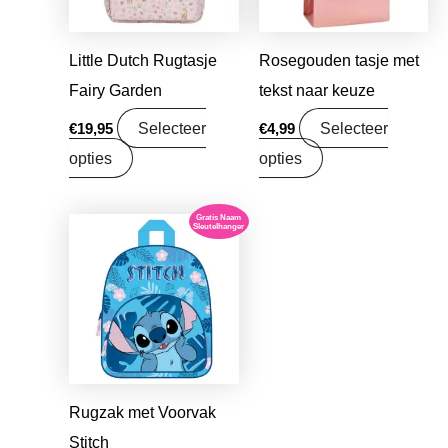
Little Dutch Rugtasje
Rosegouden tasje met
Fairy Garden
tekst naar keuze
Selecteer
Selecteer
€
19,95
€
4,99
opties
opties
Gratis Naam
Sleutelhanger
Rugzak met Voorvak
Stitch