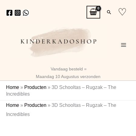
Ga
♡
Zoeken
naar
de
inhoud
Vandaag besteld =
Maandag 10 Augustus verzonden
Home
»
Producten
»
3D Schooltas – Rugzak – The
Incredibles
3D
Home
»
Producten
»
3D Schooltas – Rugzak – The
Schooltas
Incredibles
-
Gratis Naam
Rugzak
Sleutelhanger
-
The