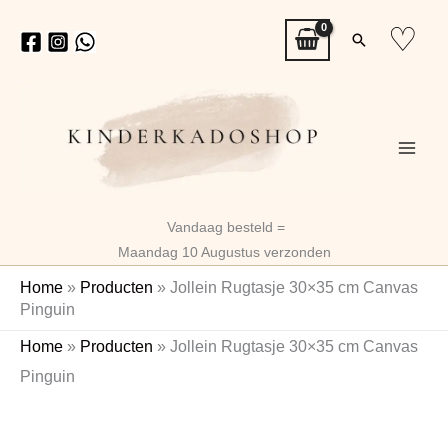
Ga
♡
Zoeken
naar
de
inhoud
Vandaag besteld =
Maandag 10 Augustus verzonden
Home
»
Producten
»
Jollein Rugtasje 30×35 cm Canvas
Pinguin
Jollein
Home
»
Producten
»
Jollein Rugtasje 30×35 cm Canvas
Rugtasje
Pinguin
30x35
cm
Canvas
Pinguin