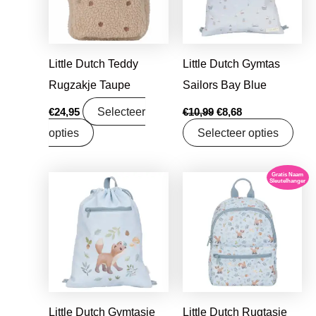
Little Dutch Teddy
Little Dutch Gymtas
Rugzakje Taupe
Sailors Bay Blue
Selecteer
€
24,95
€
10,99
€
8,68
opties
Selecteer opties
Gratis Naam
Oorspronkelijke
Huidige
Sleutelhanger
prijs
prijs
was:
is:
€10,99.
€8,99.
Little Dutch Gymtasje
Little Dutch Rugtasje