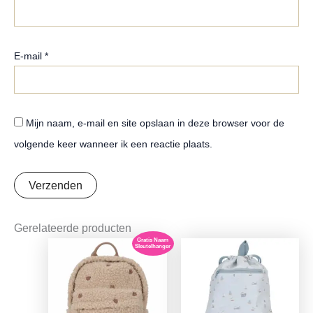
E-mail
*
Mijn naam, e-mail en site opslaan in deze browser voor de
volgende keer wanneer ik een reactie plaats.
Gerelateerde producten
Gratis Naam
Oorspronkelijke
Huidige
Sleutelhanger
prijs
prijs
was:
is:
€10,99.
€8,68.