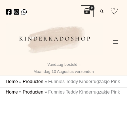
Ga
♡
Zoeken
naar
de
inhoud
Vandaag besteld =
Maandag 10 Augustus verzonden
Home
»
Producten
»
Funnies Teddy Kinderrugzakje Pink
Funnies
Home
»
Producten
»
Funnies Teddy Kinderrugzakje Pink
Teddy
Gratis Naam
Sleutelhanger
Kinderrugzakje
Pink
aantal