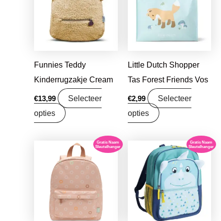
Funnies Teddy
Little Dutch Shopper
Kinderrugzakje Cream
Tas Forest Friends Vos
Selecteer
Selecteer
€
13,99
€
2,99
opties
opties
Gratis Naam
Gratis Naam
Sleutelhanger
Sleutelhanger