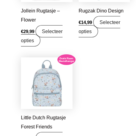
Jollein Rugtasje –
Rugzak Dino Design
Flower
Selecteer
€
14,99
Selecteer
opties
€
29,99
opties
Gratis Naam
Sleutelhanger
Little Dutch Rugtasje
Forest Friends