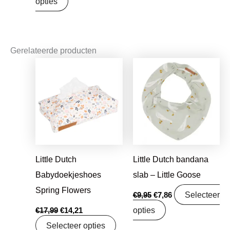
opties
Gerelateerde producten
Oorspronkelijke
Huidige
Oorspronkelijke
Huidige
prijs
prijs
prijs
prijs
was:
is:
was:
is:
€17,99.
€14,21.
€9,95.
€7,86.
Little Dutch
Little Dutch bandana
Babydoekjeshoes
slab – Little Goose
Spring Flowers
Selecteer
€
9,95
€
7,86
opties
€
17,99
€
14,21
Selecteer opties