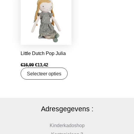
prijs
prijs
was:
is:
€16,99.
€13,42.
Little Dutch Pop Julia
€
16,99
€
13,42
Selecteer opties
Adresgegevens :
Kinderkadoshop