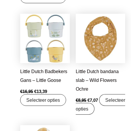
Oorspronkelijke
Huidige
Oorspronkelijke
Huidige
prijs
prijs
prijs
prijs
was:
is:
was:
is:
€16,95.
€13,39.
€8,95.
€7,07.
Little Dutch Badbekers
Little Dutch bandana
Gans – Little Goose
slab – Wild Flowers
Ochre
€
16,95
€
13,39
Selecteer opties
Selecteer
€
8,95
€
7,07
opties
Oorspronkelijke
Huidige