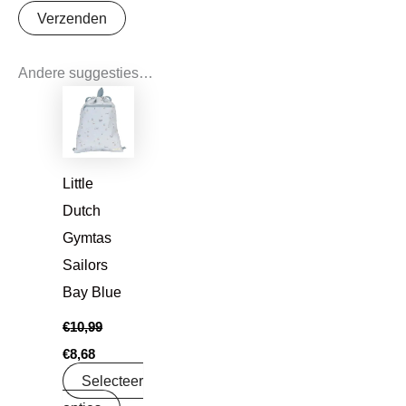
Andere suggesties…
Oorspronkelijke
Huidige
prijs
prijs
was:
is:
€10,99.
€8,68.
Little
Dutch
Gymtas
Sailors
Bay Blue
€
10,99
€
8,68
Selecteer