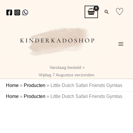
Ga
♡
Zoeken
naar
de
inhoud
Vandaag besteld =
Vrijdag 7 Augustus verzonden
Home
»
Producten
»
Little Dutch Safari Friends Gymtas
Little
Home
»
Producten
»
Little Dutch Safari Friends Gymtas
Dutch
Gratis Naam
Sleutelhanger
Safari
Friends
Gymtas
aantal