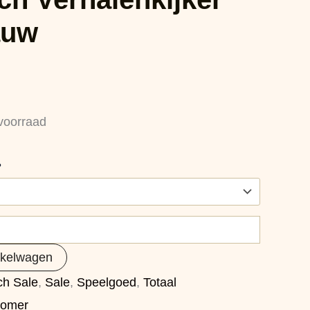
auw
voorraad
?
nkelwagen
tch Sale
,
Sale
,
Speelgoed
,
Totaal
omer