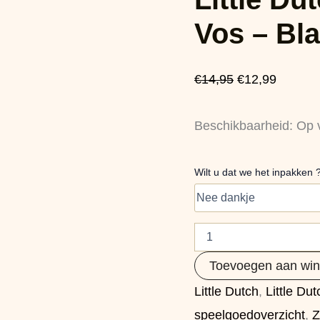
Vos
was:
is:
-
Vos – Bl
Blauw
€14,95.
€12,99.
aantal
€
14,95
€
12,99
Beschikbaarheid:
Op 
Wilt u dat we het inpakken 
Toevoegen aan wi
Little Dutch
,
Little Du
speelgoedoverzicht
,
Z