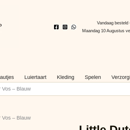
Vandaag besteld 
Maandag 10 Augustus v
autjes
Luiertaart
Kleding
Spelen
Verzorg
er Vos – Blauw
Little
Oorspronkelijk
Huidige
er Vos – Blauw
Dutch
Little Du
prijs
prijs
Verhalenkijker