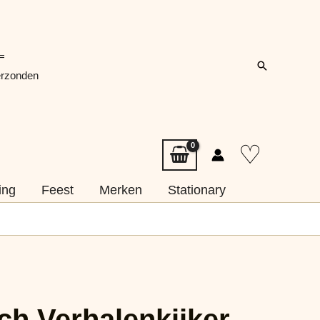
=
Zoeken
erzonden
♡
ing
Feest
Merken
Stationary
e
tch Verhalenkijker