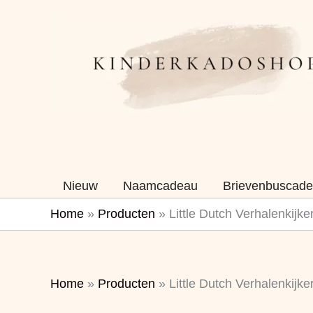
Ga
naar
de
inhoud
Nieuw
Naamcadeau
Brievenbuscade
Home
»
Producten
»
Little Dutch Verhalenkijk
Home
»
Producten
»
Little Dutch Verhalenkijk