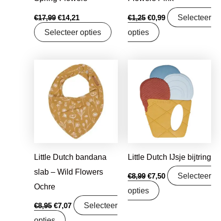
Selecteer
€
17,99
€
14,21
€
1,25
€
0,99
Selecteer opties
opties
Oorspronkelijke
Huidige
Oorspronkelijke
Huidige
prijs
prijs
prijs
prijs
was:
is:
was:
is:
€8,95.
€7,07.
€8,99.
€7,50.
Little Dutch bandana
Little Dutch IJsje bijtring
slab – Wild Flowers
Selecteer
€
8,99
€
7,50
Ochre
opties
Selecteer
€
8,95
€
7,07
opties