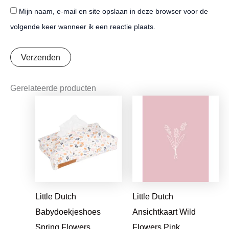
Mijn naam, e-mail en site opslaan in deze browser voor de
volgende keer wanneer ik een reactie plaats.
Gerelateerde producten
Oorspronkelijke
Huidige
Oorspronkelijke
Huidige
prijs
prijs
prijs
prijs
was:
is:
was:
is:
€17,99.
€14,21.
€1,25.
€0,99.
Little Dutch
Little Dutch
Babydoekjeshoes
Ansichtkaart Wild
Spring Flowers
Flowers Pink