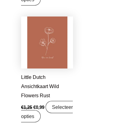
Oorspronkelijke
Huidige
prijs
prijs
was:
is:
€1,25.
€0,99.
Little Dutch
Ansichtkaart Wild
Flowers Rust
Selecteer
€
1,25
€
0,99
opties