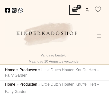
Ga
♡
Zoeken
naar
de
inhoud
Vandaag besteld =
Maandag 10 Augustus verzonden
Home
»
Producten
»
Little Dutch Houten Knuffel Hert –
Fairy Garden
Little
Oorspronkelijke
Huidige
Home
»
Producten
»
Little Dutch Houten Knuffel Hert –
Dutch
prijs
prijs
Fairy Garden
Houten
Knuffel
was:
is:
Hert
€10,95.
€8,65.
-