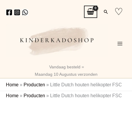
Ga
♡
Zoeken
naar
de
inhoud
Vandaag besteld =
Maandag 10 Augustus verzonden
Home
»
Producten
»
Little Dutch houten helikopter FSC
Little
Home
»
Producten
»
Little Dutch houten helikopter FSC
Dutch
houten
helikopter
FSC
aantal