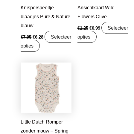
Knisperspeeltje
Ansichtkaart Wild
blaadjes Pure & Nature
Flowers Olive
blauw
Selecteer
€
1,25
€
0,99
Selecteer
opties
€
7,95
€
6,28
opties
Oorspronkelijke
Huidige
prijs
prijs
was:
is:
€9,95.
€7,86.
Little Dutch Romper
zonder mouw – Spring