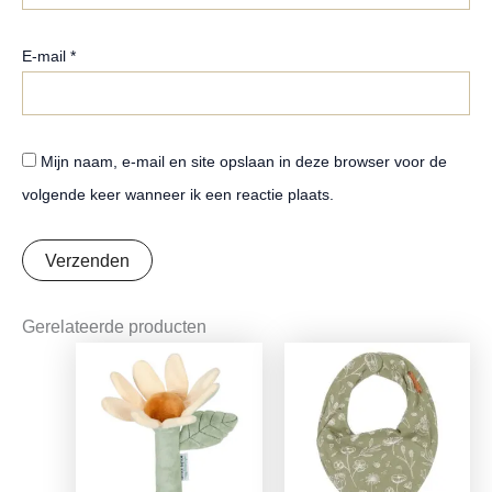
E-mail
*
Mijn naam, e-mail en site opslaan in deze browser voor de
volgende keer wanneer ik een reactie plaats.
Gerelateerde producten
Oorspronkelijke
Huidige
Oorspronkelijke
Huidige
prijs
prijs
prijs
prijs
was:
is:
was:
is:
€7,95.
€6,28.
€8,95.
€7,07.