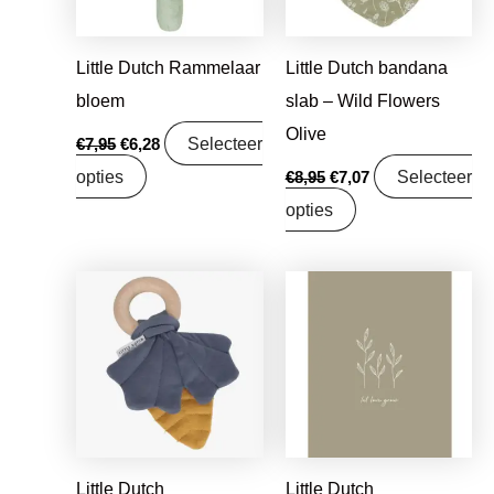
Little Dutch Rammelaar
Little Dutch bandana
bloem
slab – Wild Flowers
Olive
Selecteer
€
7,95
€
6,28
opties
Selecteer
€
8,95
€
7,07
opties
Oorspronkelijke
Huidige
Oorspronkelijke
Huidige
prijs
prijs
prijs
prijs
was:
is:
was:
is:
€7,95.
€6,28.
€1,25.
€0,99.
Little Dutch
Little Dutch