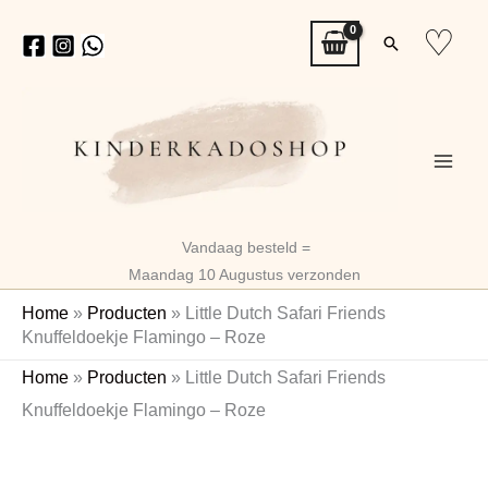
Ga
♡
Zoeken
naar
de
inhoud
Vandaag besteld =
Maandag 10 Augustus verzonden
Home
»
Producten
»
Little Dutch Safari Friends
Knuffeldoekje Flamingo – Roze
Little
Home
»
Producten
»
Little Dutch Safari Friends
Dutch
Knuffeldoekje Flamingo – Roze
Safari
Friends
Knuffeldoekje
Flamingo