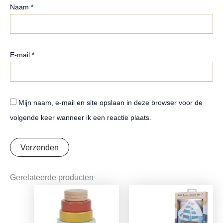
Naam
*
E-mail
*
Mijn naam, e-mail en site opslaan in deze browser voor de
volgende keer wanneer ik een reactie plaats.
Gerelateerde producten
Oorspronkelijke
Huidige
Oorspronkelijke
Huidige
prijs
prijs
prijs
prijs
was:
is:
was:
is:
€15,99.
€12,63.
€8,99.
€7,10.