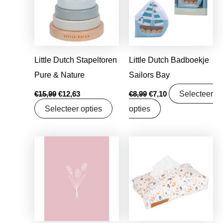
Little Dutch Stapeltoren
Little Dutch Badboekje
Pure & Nature
Sailors Bay
Selecteer
€
15,99
€
12,63
€
8,99
€
7,10
Selecteer opties
opties
Oorspronkelijke
Huidige
Oorspronkelijke
Huidige
prijs
prijs
prijs
prijs
was:
is:
was:
is:
€1,25.
€0,99.
€17,99.
€14,21.