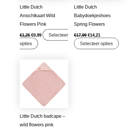
Little Dutch
Little Dutch
Ansichtkaart Wild
Babydoekjeshoes
Flowers Pink
Spring Flowers
Selecteer
€
1,25
€
0,99
€
17,99
€
14,21
opties
Selecteer opties
Oorspronkelijke
Huidige
prijs
prijs
was:
is:
€29,95.
€19,99.
Little Dutch badcape –
wild flowers pink