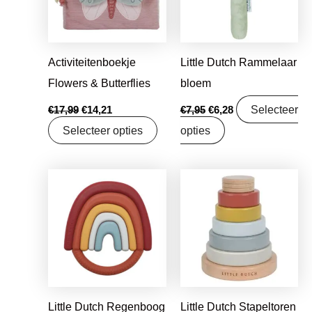
Activiteitenboekje
Little Dutch Rammelaar
Flowers & Butterflies
bloem
Selecteer
€
17,99
€
14,21
€
7,95
€
6,28
Selecteer opties
opties
Oorspronkelijke
Huidige
Oorspronkelijke
Huidige
prijs
prijs
prijs
prijs
was:
is:
was:
is:
€11,99.
€9,47.
€15,99.
€12,63.
Little Dutch Regenboog
Little Dutch Stapeltoren