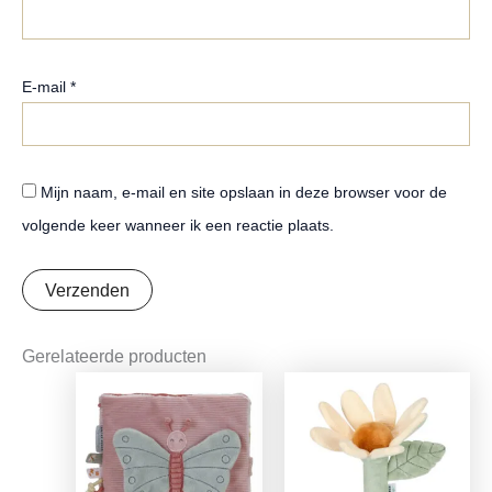
E-mail
*
Mijn naam, e-mail en site opslaan in deze browser voor de
volgende keer wanneer ik een reactie plaats.
Gerelateerde producten
Oorspronkelijke
Huidige
Oorspronkelijke
Huidige
prijs
prijs
prijs
prijs
was:
is:
was:
is:
€17,99.
€14,21.
€7,95.
€6,28.