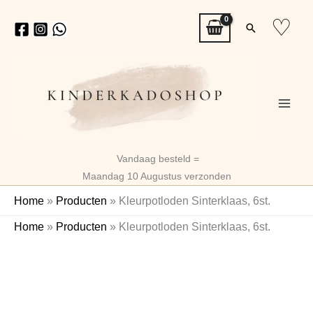
Ga
♡
Zoeken
naar
de
inhoud
Vandaag besteld =
Maandag 10 Augustus verzonden
Home
»
Producten
»
Kleurpotloden Sinterklaas, 6st.
Kleurpotloden
Home
»
Producten
»
Kleurpotloden Sinterklaas, 6st.
Sinterklaas,
6st.
aantal