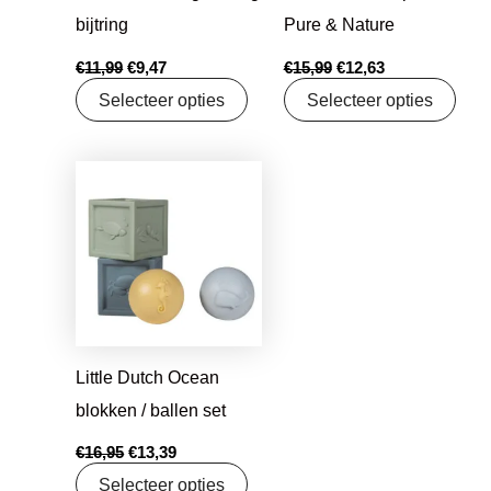
bijtring
Pure & Nature
€
11,99
€
9,47
€
15,99
€
12,63
Selecteer opties
Selecteer opties
Oorspronkelijke
Huidige
prijs
prijs
was:
is:
€16,95.
€13,39.
Little Dutch Ocean
blokken / ballen set
€
16,95
€
13,39
Selecteer opties