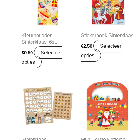
Kleurpotloden
Stickerboek Sinterklaas
Sinterklaas, 6st.
Selecteer
€
2,50
Selecteer
€
0,50
opties
opties
Sinterklaas
Mijn Eerste Koffertje