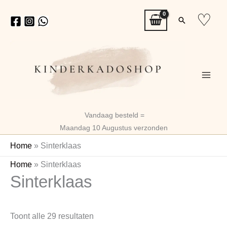
Ga
♡
Zoeken
naar
de
inhoud
Vandaag besteld =
Maandag 10 Augustus verzonden
Home
»
Sinterklaas
Gesorteerd
Home
»
Sinterklaas
Sinterklaas
op
nieuwste
Toont alle 29 resultaten