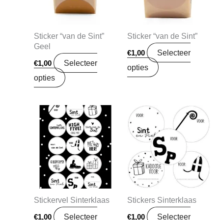
Sticker “van de Sint”
Sticker “van de Sint”
Geel
Selecteer
€
1,00
Selecteer
€
1,00
opties
opties
Stickervel Sinterklaas
Stickers Sinterklaas
Selecteer
Selecteer
€
1,00
€
1,00