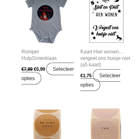
prijs
prijs
was:
is:
€7,99.
€5,99.
Romper
Kaart Hier wonen…
HulpSinterklaas
vergeet ons huisje niet
(a5 kaart)
Selecteer
€
7,99
€
5,99
Selecteer
€
1,75
opties
opties