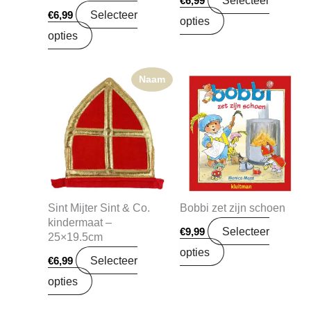
€
6,99
Selecteer
€
6,99
opties
opties
Naam
Sint Mijter Sint & Co.
Bobbi zet zijn schoen
kindermaat –
Selecteer
€
9,99
25×19.5cm
opties
Selecteer
€
6,99
opties