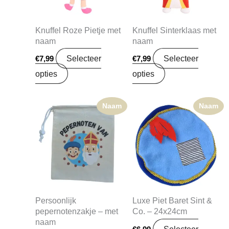
Knuffel Roze Pietje met
Knuffel Sinterklaas met
naam
naam
Selecteer
Selecteer
€
7,99
€
7,99
opties
opties
Naam
Naam
Persoonlijk
Luxe Piet Baret Sint &
pepernotenzakje – met
Co. – 24x24cm
naam
Selecteer