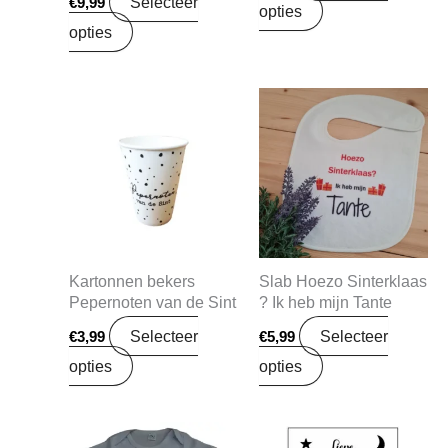
Selecteer
€
9,99
opties
opties
Kartonnen bekers
Slab Hoezo Sinterklaas
Pepernoten van de Sint
? Ik heb mijn Tante
Selecteer
Selecteer
€
3,99
€
5,99
opties
opties
Oorspronkelijke
Huidige