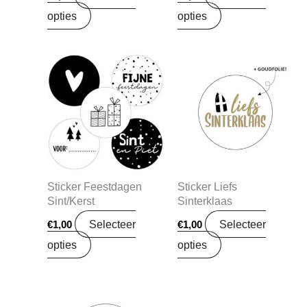
opties
opties
Sticker Feestdagen
Sticker Liefs
Sint/Kerst
Sinterklaas
Selecteer
Selecteer
€
1,00
€
1,00
opties
opties