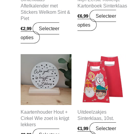
Aftelkalender met
Kartonboek Sinterklaas
Stickers Welkom Sint &
Selecteer
€
6,99
Piet
opties
Selecteer
€
2,99
opties
Kaartenhouder Hout +
Uitdeelzakjes
Cirkel Wie zoet is krijgt
Sinterklaas, 10st.
lekkers
Selecteer
€
1,99