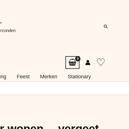
=
Zoeken
erzonden
♡
ing
Feest
Merken
Stationary
er wonen… vergeet