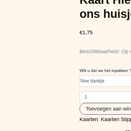
vergeet
ons
ons huisj
huisje
niet
(a5
€
1,75
kaart)
aantal
Beschikbaarheid:
Op 
Wilt u dat we het inpakken 
Toevoegen aan wi
Kaarten
,
Kaarten Stip