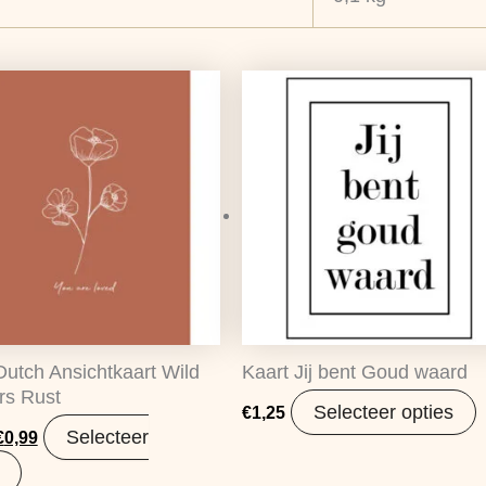
Oorspronkelijke
Huidige
prijs
prijs
was:
is:
€1,25.
€0,99.
 Dutch Ansichtkaart Wild
Kaart Jij bent Goud waard
rs Rust
Selecteer opties
€
1,25
Selecteer
€
0,99