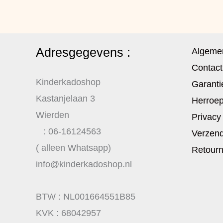
Adresgegevens :
Algeme
Contact
Kinderkadoshop
Garanti
Kastanjelaan 3
Herroep
Wierden
Privacy
: 06-16124563
Verzend
( alleen Whatsapp)
Retour
info@kinderkadoshop.nl
BTW : NL001664551B85
KVK : 68042957