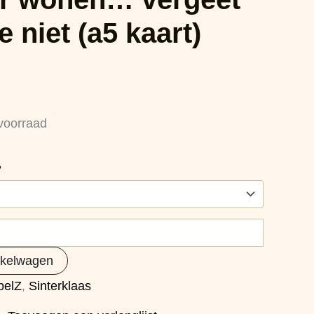
e niet (a5 kaart)
voorraad
?
nkelwagen
pelZ
,
Sinterklaas