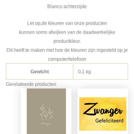
Blanco achterzijde
Let op,de kleuren van onze producten
kunnen soms afwijken van de daadwerkelijke
productkleur.
Dit heeft te maken met hoe de kleuren zijn ingesteld op je
computer/telefoon
Gewicht
0,1 kg
Gerelateerde producten
Oorspronkelijke
Huidige
prijs
prijs
was:
is:
€1,25.
€0,99.