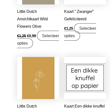
Little Dutch
Kaart ” Zwanger”
Ansichtkaart Wild
Gefeliciteerd
Flowers Olive
Selecteer
€
1,25
Selecteer
opties
€
1,25
€
0,99
opties
Oorspronkelijke
Huidige
prijs
prijs
was:
is:
€1,25.
€0,99.
Little Dutch
Kaart Een dikke knuffel