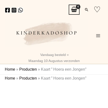
Ga
♡
Zoeken
naar
de
inhoud
Vandaag besteld =
Maandag 10 Augustus verzonden
Home
»
Producten
»
Kaart ” Hoera een Jongen”
Kaart
Home
»
Producten
»
Kaart ” Hoera een Jongen”
"
Hoera
een
Jongen"
aantal